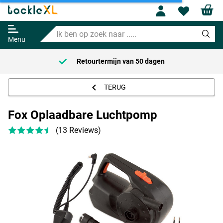
Profile
Wishl
Fox Oplaadbare Luchtpomp
Ik
Adviesprijs
48.95
ben
64.99
Menu
op
zoek
Retourtermijn van
50 dagen
naar
.....
TERUG
Fox Oplaadbare Luchtpomp
(13 Reviews)