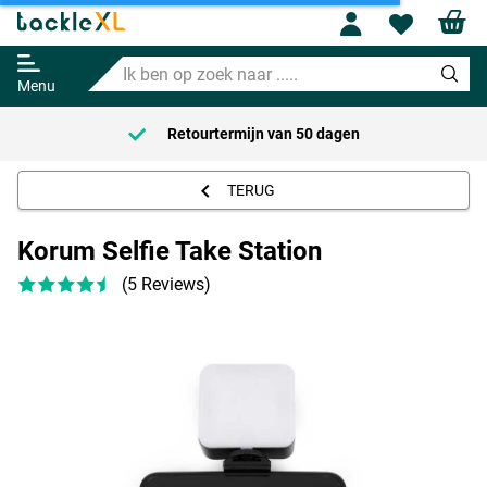
Profile
Wishl
Korum Selfie Take Station
Ik
Adviesprijs
10.95
ben
11.99
Menu
op
zoek
Retourtermijn van
50 dagen
naar
.....
TERUG
Korum Selfie Take Station
(5 Reviews)