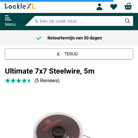
Profile
Wishl
Ultimate 7x7 Steelwire, 5m
Ik
Adviesprijs
2.95
ben
14.95
Menu
op
zoek
Retourtermijn van
50 dagen
naar
.....
TERUG
Ultimate 7x7 Steelwire, 5m
(5 Reviews)