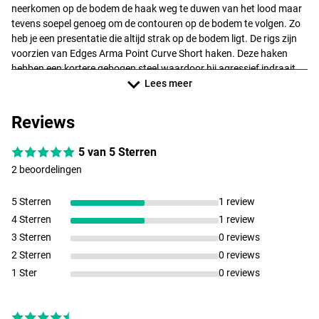
neerkomen op de bodem de haak weg te duwen van het lood maar
tevens soepel genoeg om de contouren op de bodem te volgen. Zo
heb je een presentatie die altijd strak op de bodem ligt. De rigs zijn
voorzien van Edges Arma Point Curve Short haken. Deze haken
hebben een kortere gebogen steel waardoor hij agressief indraait
en je verzekert bent van een goede hook-hold. De haak is afgewerkt
Lees meer
met een Camo Short Line Aligna voor de perfecte indraaing na de
aasopname. Tot slot wordt het geheel geleverd met gratis Hair
Reviews
Extending Boilie stops zodat je altijd uit de voeten kan, hoe groot of
hoe klein je aas ook is!
5 van 5 Sterren
2 beoordelingen
5 Sterren
1 review
4 Sterren
1 review
3 Sterren
0 reviews
2 Sterren
0 reviews
1 Ster
0 reviews