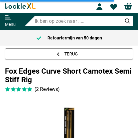
Fox Edges Curve Short Camotex
Profile
Wishl
Semi Stiff Rig
Ik
Adviesprijs
5.49
ben
5.99
Menu
op
zoek
Retourtermijn van
50 dagen
naar
.....
TERUG
Fox Edges Curve Short Camotex Semi
Stiff Rig
(2 Reviews)