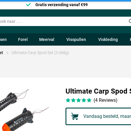
Gratis verzending vanaf €99
ssen
Forel
Meerval
Visspullen
Viskleding
et
Ultimate Carp Spod Set (3-delig)
Ultimate Carp Spod S
(4 Reviews)
Vandaag besteld, maan