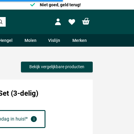
Niet goed, geld terug!
Shopping cart
Profile
Wishlist
Hengel
Molen
Vislijn
Merken
Bekijk vergelijkbare producten
et (3-delig)
dag in huis!*
i