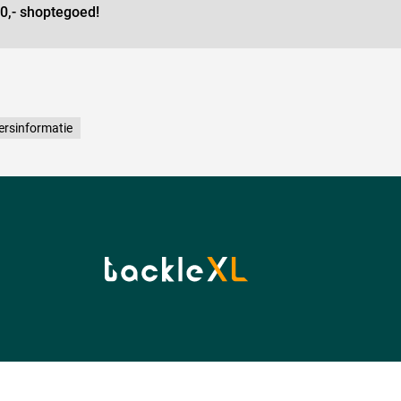
0,- shoptegoed!
nUltimate Rocket Spod
ersinformatie