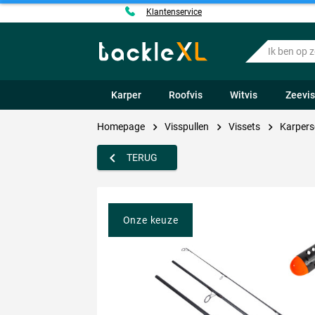
Klantenservice
Ik
ben
op
zoek
Karper
Roofvis
Witvis
Zeevi
naar
.....
Homepage
Visspullen
Vissets
Karpers
TERUG
Onze keuze