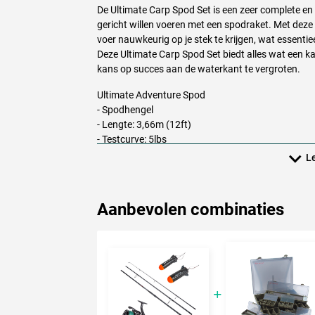
De Ultimate Carp Spod Set is een zeer complete en 
gericht willen voeren met een spodraket. Met deze
voer nauwkeurig op je stek te krijgen, wat essentie
Deze Ultimate Carp Spod Set biedt alles wat een ka
kans op succes aan de waterkant te vergroten.
Ultimate Adventure Spod
- Spodhengel
- Lengte: 3,66m (12ft)
- Testcurve: 5lbs
- Aantal delen: 3
Le
- Transportlengte: 136cm
- Premium kwaliteit carbon blank constructie
- Lichtgewicht en zeer slanke blank
Aanbevolen combinaties
- Hoogwaardige molenhouder en geleideogen
-
EVA
handdeel
- Afgewerkt met hoge kwaliteit componenten
- Uitstekende werpeigenschappen
- Ideaal voor het werpen van grote spods en spom
- Ook geschikt voor het uitzetten van een marker
- Perfect voor het opbouwen van een goede voerpl