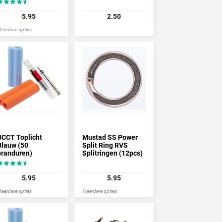
5.95
2.50
eerdere opties
BCCT Toplicht
Mustad SS Power
Blauw (50
Split Ring RVS
branduren)
Splitringen (12pcs)
5.95
5.95
eerdere opties
Meerdere opties