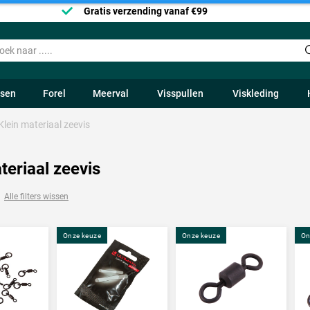
Gratis verzending vanaf €99
ssen
Forel
Meerval
Visspullen
Viskleding
Klein materiaal zeevis
teriaal zeevis
Alle filters wissen
Onze keuze
Onze keuze
On