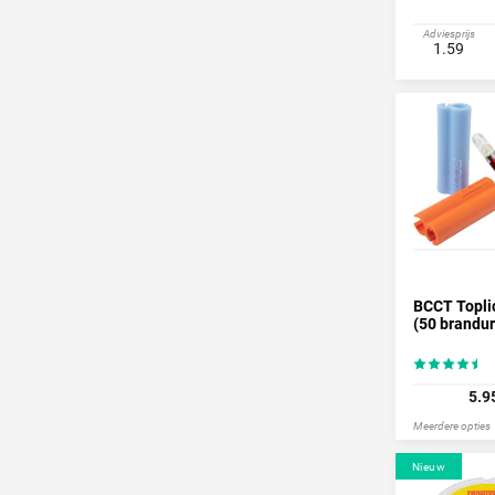
Adviesprijs
1.59
BCCT Topli
(50 brandu
5.9
Meerdere opties
Nieuw