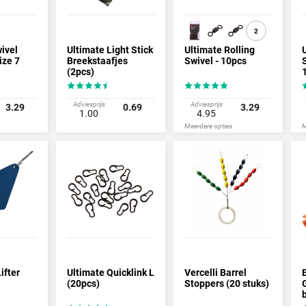
2
ivel
Ultimate Light Stick
Ultimate Rolling
ize 7
Breekstaafjes
Swivel - 10pcs
(2pcs)
Adviesprijs
Adviesprijs
3.29
0.69
3.29
1.00
4.95
Meerdere opties
M
ifter
Ultimate Quicklink L
Vercelli Barrel
(20pcs)
Stoppers (20 stuks)