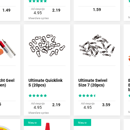
Adviesprijs
1.59
1.49
2.19
4.95
M
Meerdere opties
cht Geel
Ultimate Quicklink
Ultimate Swivel
ren)
S (20pcs)
Size 7 (20pcs)
5
Adviesprijs
Adviesprijs
2.19
3.59
4.95
4.95
M
Meerdere opties
Nieuw
Nieuw