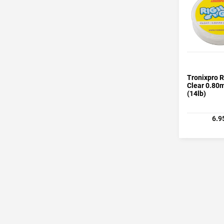
Tronixpro 
Clear 0.8
(14lb)
6.9