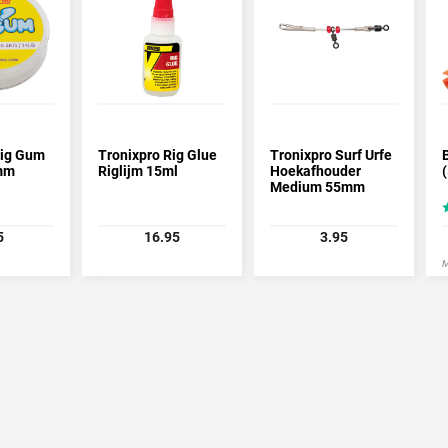
Rig Gum
Tronixpro Rig Glue
Tronixpro Surf Urfe
0mm
Riglijm 15ml
Hoekafhouder
Medium 55mm
5
16.95
3.95
M