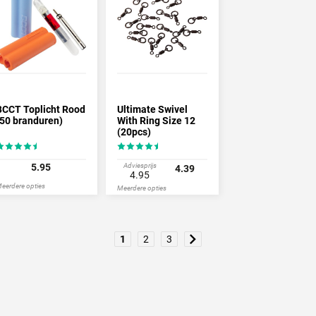
BCCT Toplicht Rood
Ultimate Swivel
(50 branduren)
With Ring Size 12
(20pcs)
5.95
Adviesprijs
4.39
4.95
eerdere opties
Meerdere opties
1
2
3