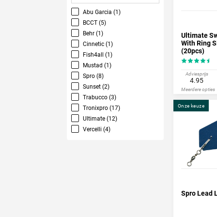
Abu Garcia (1)
BCCT (5)
Behr (1)
Ultimate Sw
With Ring S
Cinnetic (1)
(20pcs)
Fish4all (1)
Mustad (1)
Adviesprijs
Spro (8)
4.95
Sunset (2)
Meerdere opties
Trabucco (3)
Onze keuze
Tronixpro (17)
Ultimate (12)
Vercelli (4)
Spro Lead L