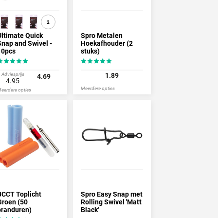
2
Ultimate Quick
Spro Metalen
Snap and Swivel -
Hoekafhouder (2
10pcs
stuks)
Adviesprijs
1.89
4.69
4.95
Meerdere opties
eerdere opties
BCCT Toplicht
Spro Easy Snap met
Groen (50
Rolling Swivel 'Matt
branduren)
Black'