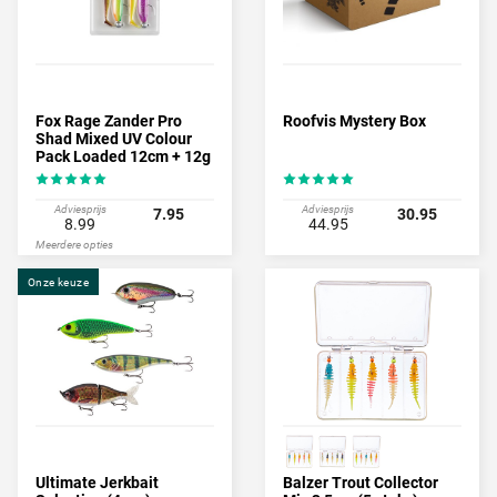
Fox Rage Zander Pro
Roofvis Mystery Box
Shad Mixed UV Colour
Pack Loaded 12cm + 12g
(4pcs)
Adviesprijs
Adviesprijs
7.95
30.95
8.99
44.95
Meerdere opties
Onze keuze
Ultimate Jerkbait
Balzer Trout Collector