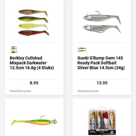
Berkley Cullshad
Gunki G'Bump Swm 145
Mixpack Darkwater
Ready Pack Softbait
12.5cm 16.8g (4 Stuks)
Silver Blue 14.5cm (34g)
(2 stuks)
8.95
13.95
Meerdere opties
Meerdere opties