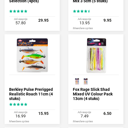
Selection (4pcs)
Mix 3 5cm (5 stuks)
Adviesprijs
Adviesprijs
29.95
9.95
57.80
13.95
Meerdere opties
Berkley Pulse Prerigged
Fox Rage Slick Shad
Realistic Roach 11cm (4
Mixed UV Colour Pack
stuks)
13cm (4 stuks)
Adviesprijs
Adviesprijs
15.95
6.50
16.99
7.49
Meerdere opties
Meerdere opties