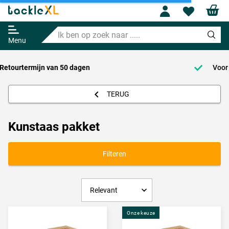
Profile
Wishl
Ik
ben
Menu
op
zoek
naar
Voor 23:59 Besteld = Morgen in huis!*
.....
TERUG
Kunstaas pakket
Filteren
Onze keuze