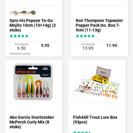
Spro Iris Popeye To-Go
Ron Thompson Topwater
Mojito 10cm (10+14g) (2
Popper Pack Inc. Box 7-
stuks)
9cm (11-13g)
Adviesprijs
Adviesprijs
5.95
11.95
6.50
13.95
Meerdere opties
Abu Garcia Svartzonker
Fish4All Trout Lure Box
McPerch Curly Mix (8
(93pcs)
stuks)