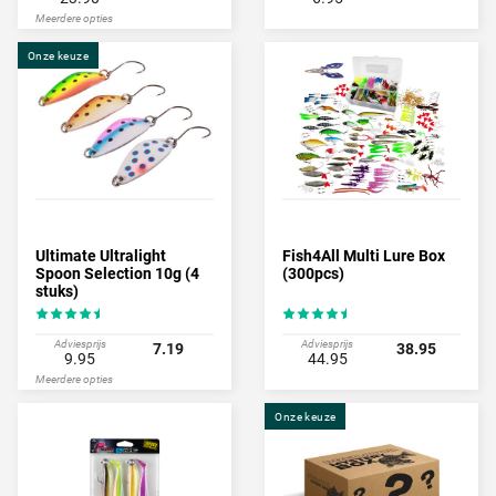
Meerdere opties
Onze keuze
Ultimate Ultralight
Fish4All Multi Lure Box
Spoon Selection 10g (4
(300pcs)
stuks)
Adviesprijs
Adviesprijs
7.19
38.95
9.95
44.95
Meerdere opties
Onze keuze