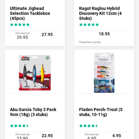
Ultimate Jighead
Ragot Raglou Hybrid
Selection Tacklebox
Discovery Kit 12cm (4
(45pcs)
Stuks)
Adviesprijs
18.95
27.95
29.95
Meerdere opties
Abu Garcia Toby 3 Pack
Fladen Perch-Trout (5
9cm (18g) (3 stuks)
stuks, 10-11g)
Adviesprijs
Adviesprijs
22.95
4.95
23.90
6.95