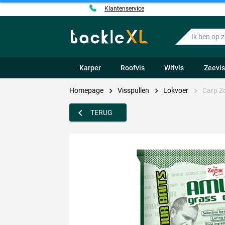
Klantenservice
Ik
ben
op
zoek
Karper
Roofvis
Witvis
Zeevi
naar
.....
Homepage
Visspullen
Lokvoer
Carp Z
TERUG