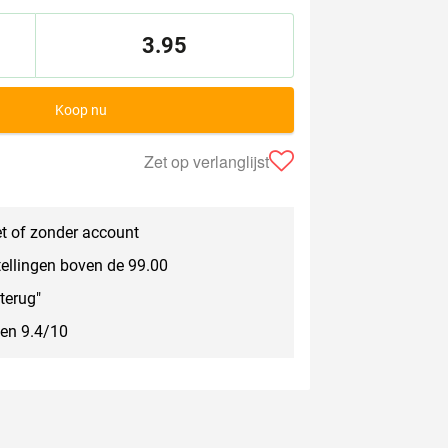
3.95
Koop nu
Zet op verlanglijst
t of zonder account
tellingen boven de 99.00
terug"
een 9.4/10