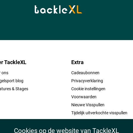
r TackleXL
Extra
r ons
Cadeaubonnen
elsport blog
Privacyverklaring
atures & Stages
Cookie instellingen
Voorwaarden
Nieuwe Visspullen
Tijdelijk uitverkochte visspullen
Cookies op de website van TackleXL