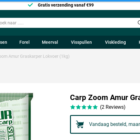
Gratis verzending vanaf €99
ssen
Forel
Meerval
Visspullen
Viskleding
oom Amur Graskarper Lokvoer (1kg)
Carp Zoom Amur Gra
(2 Reviews)
Vandaag besteld, maan