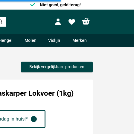
Niet goed, geld terug!
Shopping cart
Profile
Wishlist
Hengel
Molen
Vislijn
Merken
Bekijk vergelijkbare producten
skarper Lokvoer (1kg)
dag in huis!*
i