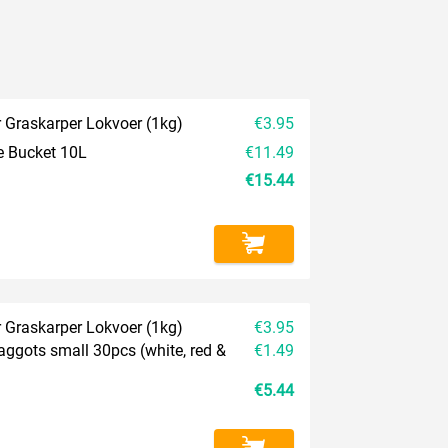
Graskarper Lokvoer (1kg)
€3.95
e Bucket 10L
€11.49
€15.44
Graskarper Lokvoer (1kg)
€3.95
aggots small 30pcs (white, red &
€1.49
€5.44