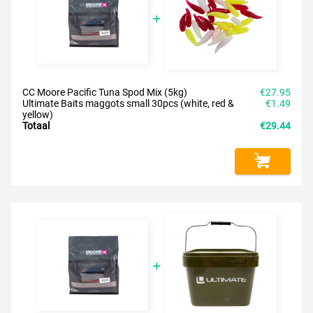
CC Moore Pacific Tuna Spod Mix (5kg)
€27.95
Ultimate Baits maggots small 30pcs (white, red &
€1.49
yellow)
Totaal
€29.44