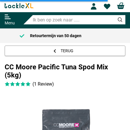
CC Moore Pacific Tuna Spod Mix
Profile
Wishl
(5kg)
Ik
Adviesprijs
27.95
ben
28.99
Menu
op
zoek
Voor 21:00 Besteld = Morgen in huis!*
naar
.....
TERUG
CC Moore Pacific Tuna Spod Mix
(5kg)
(1 Review)