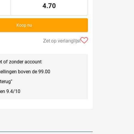
4.70
Koop nu
Zet op verlanglijst
t of zonder account
tellingen boven de 99.00
terug"
een 9.4/10