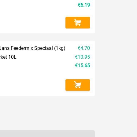
€6.19
Jans Feedermix Speciaal (1kg)
€4.70
cket 10L
€10.95
€15.65