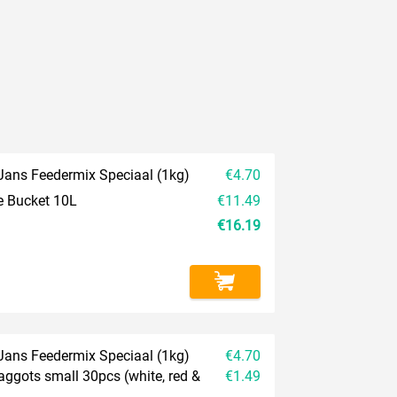
Jans Feedermix Speciaal (1kg)
€4.70
e Bucket 10L
€11.49
€16.19
Jans Feedermix Speciaal (1kg)
€4.70
aggots small 30pcs (white, red &
€1.49