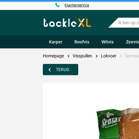
Klantenservice
Ik
ben
op
zoek
Karper
Roofvis
Witvis
Zeevi
naar
.....
Homepage
Visspullen
Lokvoer
Sensas
TERUG