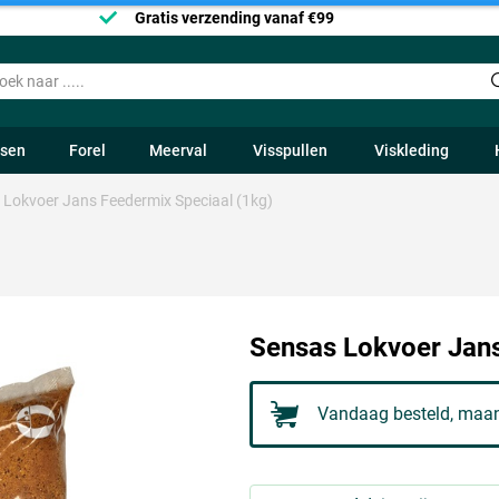
Gratis verzending vanaf €99
ssen
Forel
Meerval
Visspullen
Viskleding
 Lokvoer Jans Feedermix Speciaal (1kg)
Sensas Lokvoer Jans
Vandaag besteld, maan