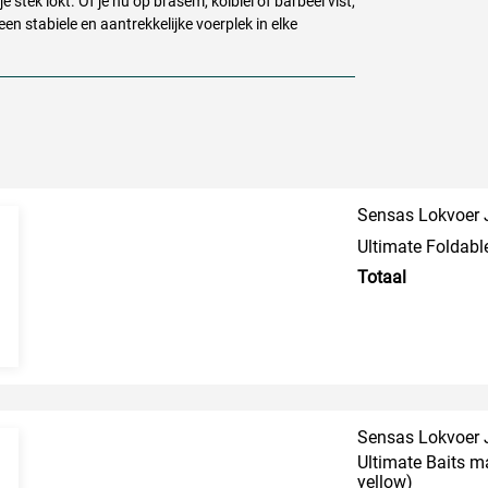
 stek lokt. Of je nu op brasem, kolblei of barbeel vist,
en stabiele en aantrekkelijke voerplek in elke
Sensas Lokvoer 
Ultimate Foldabl
Totaal
Sensas Lokvoer 
Ultimate Baits m
yellow)