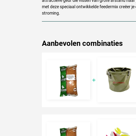
attractieve geur die vissen van grote afstand naar je
met deze speciaal ontwikkelde feedermix creëer je e
stroming.
Aanbevolen combinaties