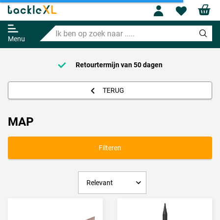
Profile
Wishl
Ik
ben
Menu
op
zoek
naar
Voor 21:00 Besteld = Morgen in huis!*
.....
TERUG
MAP
Filteren