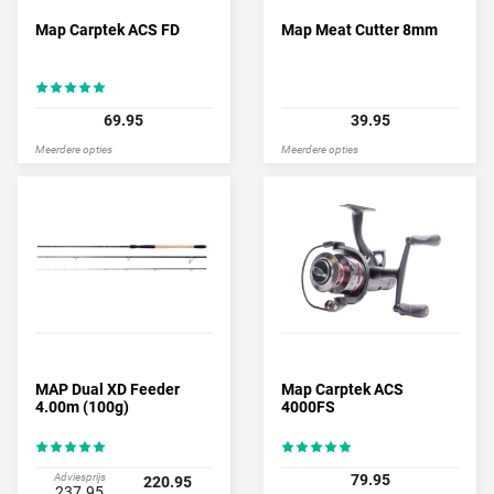
Map Carptek ACS FD
Map Meat Cutter 8mm
69.95
39.95
Meerdere opties
Meerdere opties
MAP Dual XD Feeder
Map Carptek ACS
4.00m (100g)
4000FS
Adviesprijs
79.95
220.95
237.95