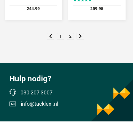
244.99
259.95
1
2
Hulp nodig?
030 207 3007
info@tacklexl.nl