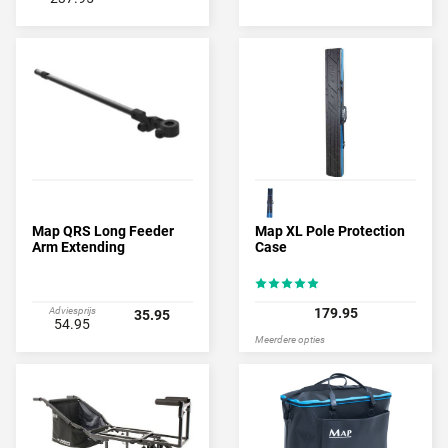
Map QRS Long Feeder
Map XL Pole Protection
Arm Extending
Case
Adviesprijs
179.95
35.95
54.95
Meerdere opties