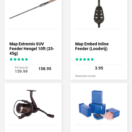
Map Extremis SUV
Map Embed Inline
Feeder Hengel 10ft (25-
Feeder (Loodvrij)
45g)
Adviesprijs
3.95
158.95
159.99
Meerdere opties