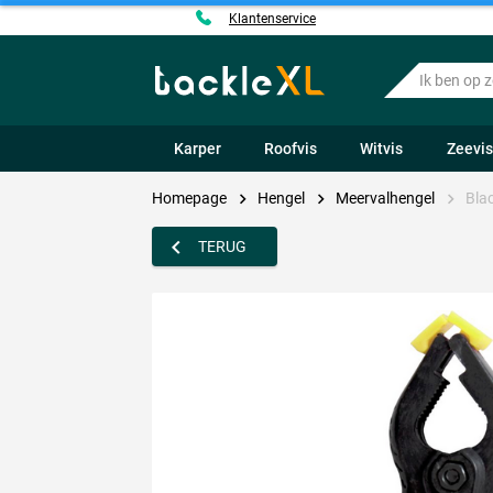
Klantenservice
Ik
ben
op
zoek
Karper
Roofvis
Witvis
Zeevi
naar
.....
Homepage
Hengel
Meervalhengel
Blac
TERUG