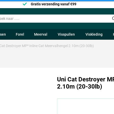
Gratis verzending vanaf €99
ssen
Forel
Meerval
Visspullen
Viskleding
 Cat Destroyer MP³ Inline Cat Meervalhengel 2.10m (20-30lb)
Uni Cat Destroyer MP
2.10m (20-30lb)