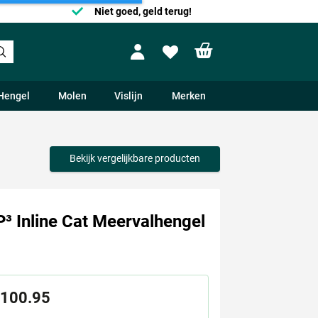
Niet goed, geld terug!
Shopping cart
Profile
Wishlist
Hengel
Molen
Vislijn
Merken
Bekijk vergelijkbare producten
³ Inline Cat Meervalhengel
100.95