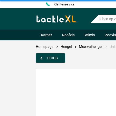
Klantenservice
Ik
ben
op
zoek
Karper
Roofvis
Witvis
Zeevi
naar
.....
Homepage
Hengel
Meervalhengel
Uni
TERUG