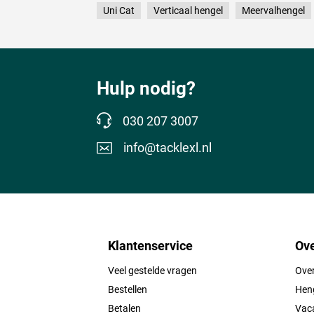
Uni Cat
Verticaal hengel
Meervalhengel
Hulp nodig?
030 207 3007
info@tacklexl.nl
Klantenservice
Ove
Veel gestelde vragen
Ove
Bestellen
Heng
Betalen
Vac