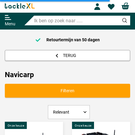
Profile
Wishl
Ik
ben
Menu
op
zoek
naar
Retourtermijn van
50 dagen
.....
TERUG
Navicarp
Filteren
Onze keuze
Onze keuze