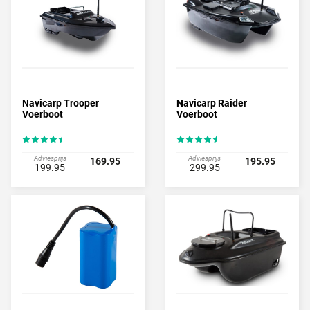
Navicarp Trooper
Navicarp Raider
Voerboot
Voerboot
Adviesprijs
Adviesprijs
169.95
195.95
199.95
299.95