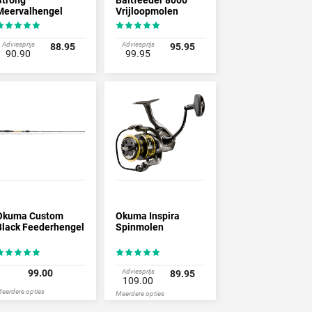
Meervalhengel
Vrijloopmolen
Adviesprijs
Adviesprijs
88.95
95.95
90.90
99.95
Okuma Custom
Okuma Inspira
Black Feederhengel
Spinmolen
99.00
Adviesprijs
89.95
109.00
eerdere opties
Meerdere opties