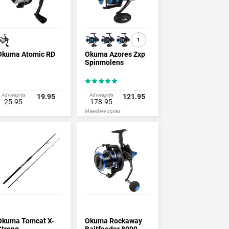
1
Okuma Atomic RD
Okuma Azores Zxp
Spinmolens
Adviesprijs
Adviesprijs
19.95
121.95
25.95
178.95
Meerdere opties
Okuma Tomcat X-
Okuma Rockaway
Strong
Baitfeeder 8000