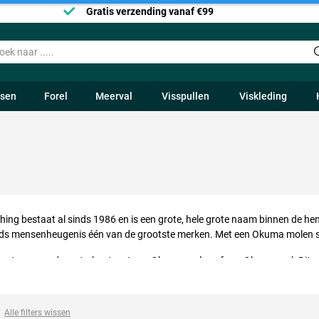
Gratis verzending vanaf €99
ssen
Forel
Meerval
Visspullen
Viskleding
ing bestaat al sinds 1986 en is een grote, hele grote naam binnen de he
sinds mensenheugenis één van de grootste merken. Met een Okuma molen s
rs staan aan de waterkant met een Okuma molen of een Okuma reel. Dit
waliteit, tegen een zeer betaalbare prijs. Met name roofvissers en zeev
len is niet meer weg te denken uit de moderne karpervisserij.
Alle filters wissen