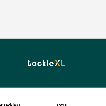
r TackleXL
Extra