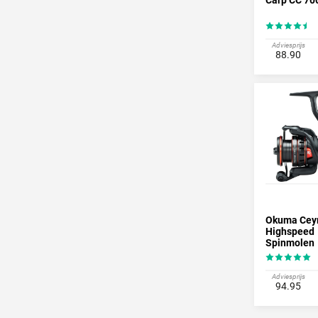
Adviesprijs
88.90
Okuma Cey
Highspeed
Spinmolen
Adviesprijs
94.95