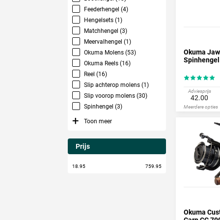
Feederhengel (4)
Hengelsets (1)
Matchhengel (3)
Meervalhengel (1)
Okuma Jaw
Okuma Molens (53)
Spinhengel
Okuma Reels (16)
Reel (16)
Slip achterop molens (1)
Adviesprijs
Slip voorop molens (30)
42.00
Spinhengel (3)
Meerdere opties
Toon meer
Prijs
18.95
759.95
Okuma Cus
Carp CC 70