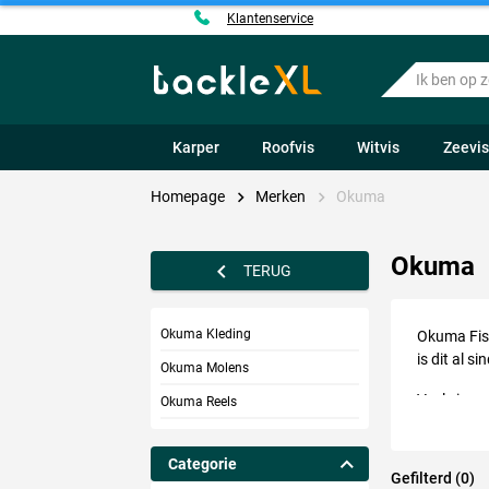
Klantenservice
Ik
ben
op
zoek
Karper
Roofvis
Witvis
Zeevi
naar
.....
Homepage
Merken
Okuma
Okuma
TERUG
Okuma Kleding
Okuma Fish
is dit al 
Okuma Molens
Veel visse
Okuma Reels
van hoge k
vrijloopmo
Categorie
Gefilterd (0)