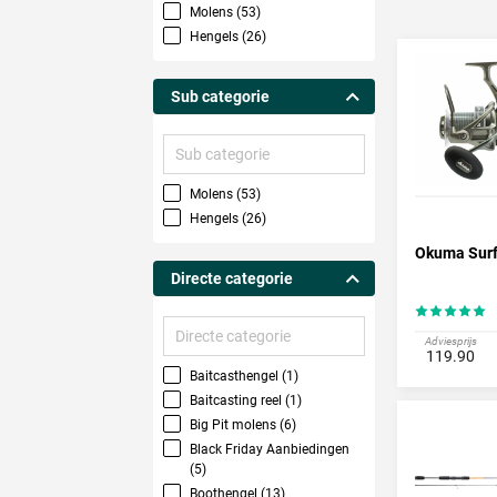
Molens (53)
Okuma V
Hengels (26)
Het assort
van goede 
Sub categorie
Sub
categorie
Molens (53)
Hengels (26)
Okuma Surf
Directe categorie
Directe
Adviesprijs
categorie
119.90
Baitcasthengel (1)
Baitcasting reel (1)
Big Pit molens (6)
Black Friday Aanbiedingen
(5)
Boothengel (13)