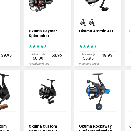
Okuma Ceymar
Okuma Atomic ATF
Spinmolen
Adviesprijs
Adviesprijs
39.95
53.95
18.95
60.00
35.95
Meerdere opties
Meerdere opties
tom
Okuma Custom
Okuma Rockaway
00 FD
Carp C 7000 FD
Surf Strandmolen