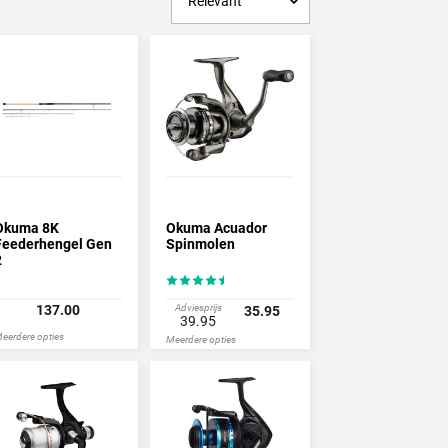
or weinig geld vis je al met een Okuma molen
pproducten in huis.
Okuma 8K
Okuma Acuador
Feederhengel Gen
Spinmolen
2
137.00
Adviesprijs
35.95
39.95
eerdere opties
Meerdere opties