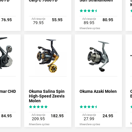
Adviesprijs
Adviesprijs
76.95
55.95
80.95
79.95
89.95
Meerdere opties
mar CHD
Okuma Salina Spin
Okuma Azaki Molen
High-Speed Zeevis
Molen
Adviesprijs
Adviesprijs
84.95
182.95
24.95
209.95
27.99
M
Meerdere opties
Meerdere opties