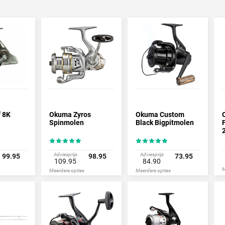
isspullen
iment van Okuma is zeer breed en bevat producten in elke prijsklasse. Vo
kwaliteit, maar ook voor de echte professionals heeft Okuma briljante to
 8K
Okuma Zyros
Okuma Custom
Spinmolen
Black Bigpitmolen
Adviesprijs
Adviesprijs
99.95
98.95
73.95
109.95
84.90
M
Meerdere opties
Meerdere opties