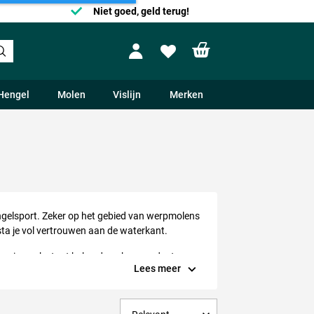
Niet goed, geld terug!
Shopping cart
Profile
Wishlist
Hengel
Molen
Vislijn
Merken
ngelsport. Zeker op het gebied van werpmolens
ta je vol vertrouwen aan de waterkant.
 mooie merk staat bekend om hun producten
Lees meer
issers weten Okuma te vinden en de Okuma