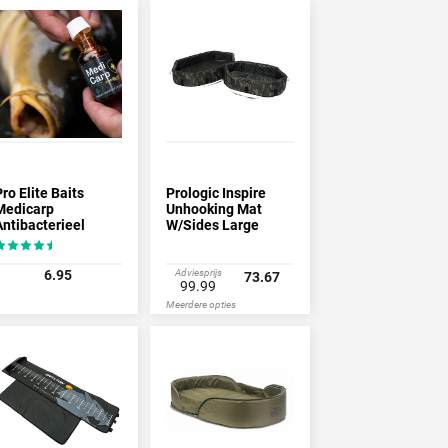
ro Elite Baits
Prologic Inspire
Medicarp
Unhooking Mat
Antibacterieel
W/Sides Large
Ontsmettingsmiddel
(110x65cm)
(30ml)
6.95
Adviesprijs
73.67
99.99
Meerdere opties