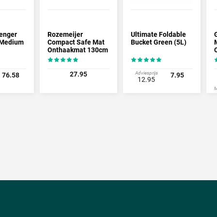
venger
Rozemeijer
Ultimate Foldable
 Medium
Compact Safe Mat
Bucket Green (5L)
Onthaakmat 130cm
27.95
Adviesprijs
76.58
7.95
12.95
M