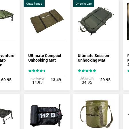
Onze keuze
Onze keuze
dventure
Ultimate Compact
Ultimate Session
P
arp
Unhooking Mat
Unhooking Mat
ge
2-40cm)
Adviesprijs
Adviesprijs
69.95
13.49
29.95
14.95
34.95