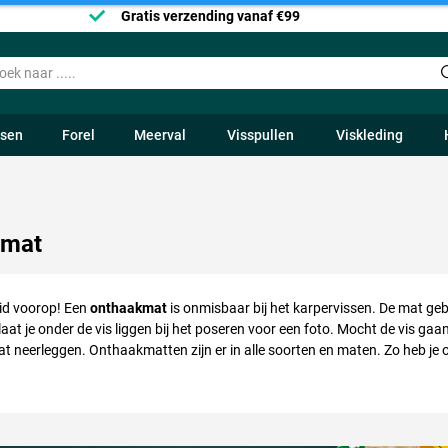
Gratis verzending vanaf €99
ssen
Forel
Meerval
Visspullen
Viskleding
kmat
eid voorop! Een
onthaakmat
is onmisbaar bij het karpervissen. De mat gebr
laat je onder de vis liggen bij het poseren voor een foto. Mocht de vis gaa
 neerleggen. Onthaakmatten zijn er in alle soorten en maten. Zo heb je 
r de struinende visser dus. Ook zijn er grote, luxere exemplaren en zelfs 
t met hoge, opstaande randen.
Door deze randen zal de vis niet uit of 
materiaal zodat de vis helemaal los kan gaan zonder zichzelf te beschadi