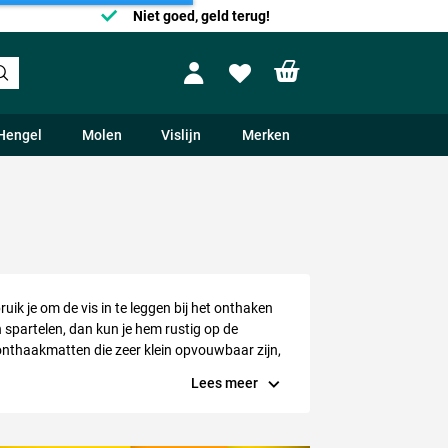
Niet goed, geld terug!
Shopping cart
Profile
Wishlist
Hengel
Molen
Vislijn
Merken
uik je om de vis in te leggen bij het onthaken
n spartelen, dan kun je hem rustig op de
onthaakmatten die zeer klein opvouwbaar zijn,
cradles. Een cradle of
carp cradle
is een
Lees meer
af de mat spartelen. Deze wanden zijn gemaakt
gen.