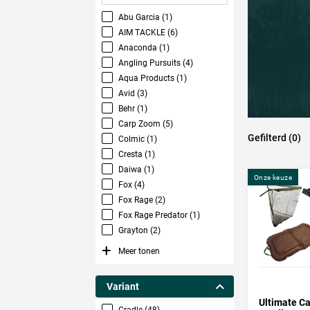
Karper 
Abu Garcia (1)
Met name b
AIM TACKLE (6)
onthaakmat
Anaconda (1)
snoek gebr
Angling Pursuits (4)
hier kan j
Aqua Products (1)
prachtige,
Avid (3)
Behr (1)
Carp Zoom (5)
Onthaa
Gefilterd (0)
Colmic (1)
Bij Tackle
Cresta (1)
varianten i
Daiwa (1)
NGT
tot su
Onze keuze
Fox (4)
bivvy
,
boili
Fox Rage (2)
Fox Rage Predator (1)
Grayton (2)
Meer tonen
Variant
Ultimate C