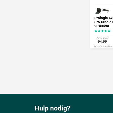
Prologic A
S/S Cradle
90x60cm
Adviesprijs
94.99
Meerdere opties
Hulp nodig?