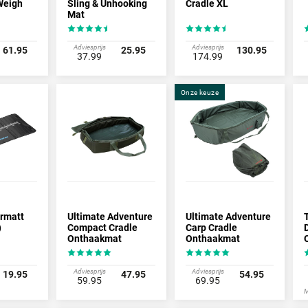
Weigh
Sling & Unhooking
Cradle XL
Mat
Adviesprijs
Adviesprijs
61.95
25.95
130.95
37.99
174.99
Onze keuze
ermatt
Ultimate Adventure
Ultimate Adventure
)
Compact Cradle
Carp Cradle
Onthaakmat
Onthaakmat
Adviesprijs
Adviesprijs
19.95
47.95
54.95
59.95
69.95
M