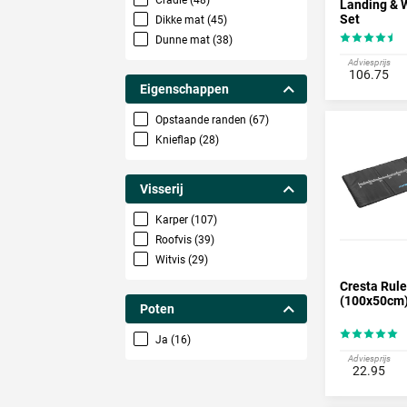
Cradle (48)
Landing & 
Set
Dikke mat (45)
Dunne mat (38)
Adviesprijs
106.75
Eigenschappen
Opstaande randen (67)
Knieflap (28)
Visserij
Karper (107)
Roofvis (39)
Witvis (29)
Cresta Rul
(100x50cm
Poten
Ja (16)
Adviesprijs
22.95