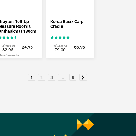
Grayton Roll-Up
Korda Basix Carp
Measure Roofvis
Cradle
Onthaakmat 130cm
Adviesprijs
Adviesprijs
24.95
66.95
32.95
79.00
eerdere opties
1
2
3
...
8