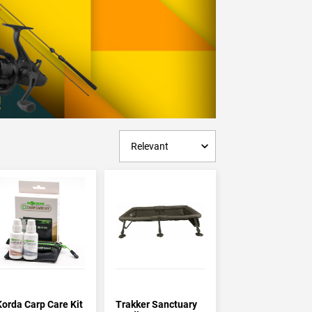
rend is dat steeds meer vissers een
al dat je een onthaakmat bij het doodazen op
t handig zijn om een onthaakmat mee te nemen,
n. Voor de struinende vissers zijn er
rs. Alle grote karpermerken hebben meerdere
 Zo heb je scherp geprijsde kleine matjes van
tens zo belangrijk als je
hengels
,
molens
,
Korda Carp Care Kit
Trakker Sanctuary