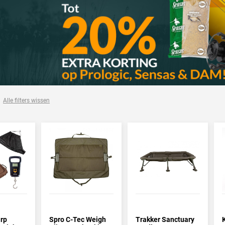
onthaakmat
ij het vissen op karper wordt er vaak een onthaakmat gebruikt, maar de t
 meenemen naar de waterkant. Zo is het inmiddels niet meer dan norma
uikt. Ook bij het vissen in de stedelijke omgeving (Streetfishing) kan he
e de vis immers nergens in het gras leggen om de haak te kunnen verwijdere
 compacte modellen te verkrijgen!
kmat kopen
Alle filters wissen
XL vind je een groot assortiment waadpakken van verschillende aanbiede
n hun assortiment en die zijn uiteraard weer terug te vinden bij TackleXL.
per de luxe cradles van
Fox
! Scoor nu je onthaakmat op TackleXL.nl. Mins
es
en
onderlijn materiaal
!
arp
Spro C-Tec Weigh
Trakker Sanctuary