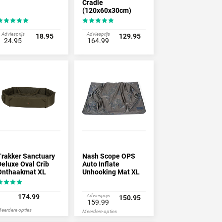
Cradle
(120x60x30cm)
Adviesprijs
Adviesprijs
18.95
129.95
24.95
164.99
Trakker Sanctuary
Nash Scope OPS
Deluxe Oval Crib
Auto Inflate
Onthaakmat XL
Unhooking Mat XL
174.99
Adviesprijs
150.95
159.99
eerdere opties
Meerdere opties