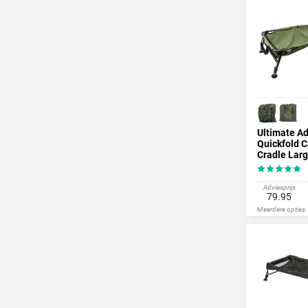
Ultimate A
Quickfold C
Cradle Lar
(115x60x3
Adviesprijs
79.95
Meerdere opties