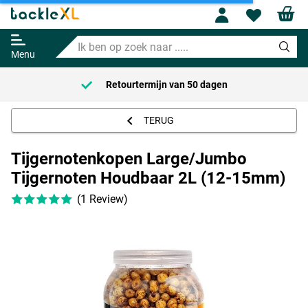
Tijgernotenkopen Large/Jumbo
Profile
Wishl
Tijgernoten Houdbaar 2L (12-
15mm)
Ik
14.99
ben
Menu
op
zoek
Retourtermijn van
50 dagen
naar
.....
TERUG
Tijgernotenkopen Large/Jumbo
Tijgernoten Houdbaar 2L (12-15mm)
(1 Review)