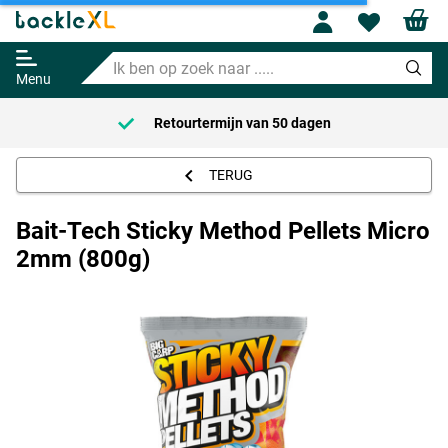
Profile
Wishl
Bait-Tech Sticky Method Pellets
Micro 2mm (800g)
Ik
6.25
ben
Menu
op
zoek
Retourtermijn van
50 dagen
naar
.....
TERUG
Bait-Tech Sticky Method Pellets Micro
2mm (800g)