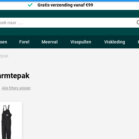
Gratis verzending vanaf €99
ssen
Forel
Meerval
Visspullen
Viskleding
epak
armtepak
Alle filters wissen