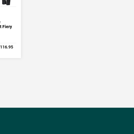
e
 Fiery
116.95