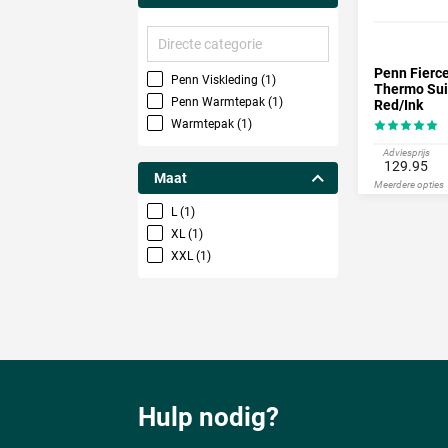
Directe
categorie
Penn Fierc
Penn Viskleding (1)
Thermo Suit
Penn Warmtepak (1)
Red/Ink
Warmtepak (1)
Adviesprijs
129.95
Maat
Meerdere opties
L (1)
XL (1)
XXL (1)
Hulp nodig?