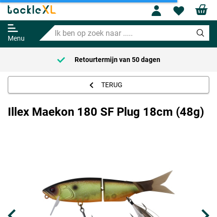
Illex Maekon 180 SF Plug 18cm
Profile
Wishl
(48g)
Ik
Adviesprijs
60.95
ben
64.95
Menu
op
zoek
Retourtermijn van
50 dagen
naar
.....
TERUG
Illex Maekon 180 SF Plug 18cm (48g)