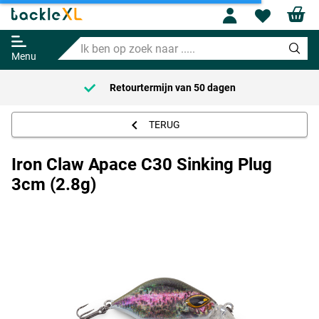
Iron Claw Apace C30 Sinking Plug
Profile
Wishl
3cm (2.8g)
Ik
Adviesprijs
4.95
ben
7.95
Menu
op
zoek
Retourtermijn van
50 dagen
naar
.....
TERUG
Iron Claw Apace C30 Sinking Plug
3cm (2.8g)