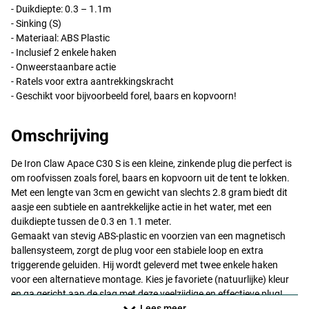
- Duikdiepte: 0.3 – 1.1m
- Sinking (S)
- Materiaal:
ABS
Plastic
- Inclusief 2 enkele haken
- Onweerstaanbare actie
- Ratels voor extra aantrekkingskracht
- Geschikt voor bijvoorbeeld forel, baars en kopvoorn!
Omschrijving
De Iron Claw Apace C30 S is een kleine, zinkende plug die perfect is
om roofvissen zoals forel, baars en kopvoorn uit de tent te lokken.
FT
Met een lengte van 3cm en gewicht van slechts 2.8 gram biedt dit
aasje een subtiele en aantrekkelijke actie in het water, met een
duikdiepte tussen de 0.3 en 1.1 meter.
Gemaakt van stevig
ABS
-plastic en voorzien van een magnetisch
ballensysteem, zorgt de plug voor een stabiele loop en extra
triggerende geluiden. Hij wordt geleverd met twee enkele haken
voor een alternatieve montage. Kies je favoriete (natuurlijke) kleur
en ga gericht aan de slag met deze veelzijdige en effectieve plug!
Ideaal op stromende rivieren of kleine beekjes!
Lees meer