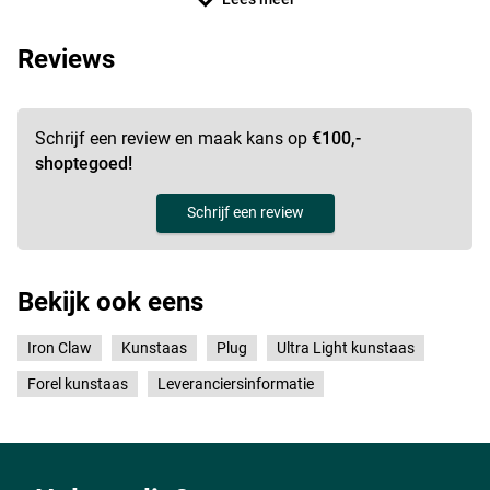
Reviews
Schrijf een review en maak kans op
€100,-
shoptegoed!
NPE
Schrijf een review
Bekijk ook eens
Iron Claw
Kunstaas
Plug
Ultra Light kunstaas
Forel kunstaas
Leveranciersinformatie