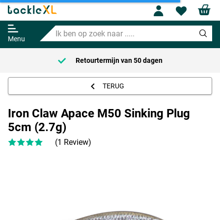
Iron Claw Apace M50 Sinking Plug
Profile
Wishl
5cm (2.7g)
Ik
Adviesprijs
4.95
ben
8.95
Menu
op
zoek
Retourtermijn van
50 dagen
naar
.....
TERUG
Iron Claw Apace M50 Sinking Plug
5cm (2.7g)
(1 Review)