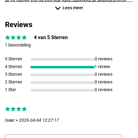
en ga gericht aan de slag met deze veelzijdige en effectieve plug!
Ideaal op stromende rivieren of kleine beekjes!
Lees meer
Reviews
4 van 5 Sterren
1 beoordeling
NPE
5 Sterren
0 reviews
4 Sterren
1 review
3 Sterren
0 reviews
2 Sterren
0 reviews
1 Ster
0 reviews
Isaac + 2026-04-04 12:27:17