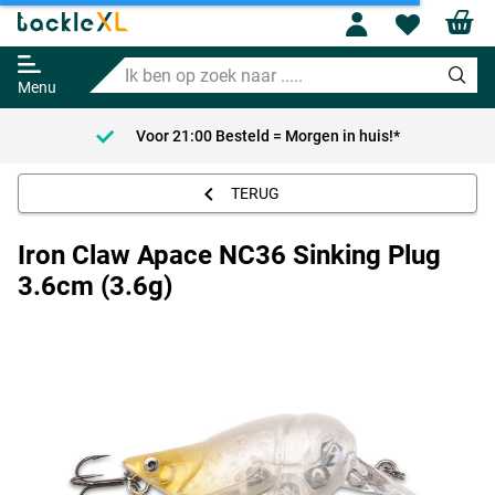
Iron Claw Apace NC36 Sinking
Profile
Wishl
Plug 3.6cm (3.6g)
Ik
Adviesprijs
4.95
ben
7.95
Menu
op
zoek
Voor 21:00 Besteld = Morgen in huis!*
naar
.....
TERUG
Iron Claw Apace NC36 Sinking Plug
3.6cm (3.6g)