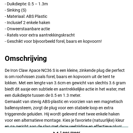
- Duikdiepte: 0.5 – 1.3m
- Sinking (S)
- Materiaal:
ABS
Plastic
- Inclusief 2 enkele haken
- Onweerstaanbare actie
- Ratels voor extra aantrekkingskracht
- Geschikt voor bijvoorbeeld forel, baars en kopvoorn!
Omschrijving
De Iron Claw Apace NC36 S is een kleine, zinkende plug die perfect
is om roofvissen zoals forel, baars en kopvoorn uit de tent te
FC
lokken. Met een lengte van 3.6cm en gewicht van slechts 3.6 gram
biedt dit aasje een subtiele en aantrekkelijke actie in het water, met
een duikdiepte tussen de 0.5 en 1.3 meter.
Gemaakt van stevig
ABS
-plastic en voorzien van een magnetisch
ballensysteem, zorgt de plug voor een stabiele loop en extra
triggerende geluiden. Hij wordt geleverd met twee enkele haken
voor een alternatieve montage. Kies je favoriete (natuurlijke) kleur
en ga gericht aan de slag met deze veelzijdige en effectieve plug!
Ideaal op stromende rivieren of kleine beekjes!
Lees meer