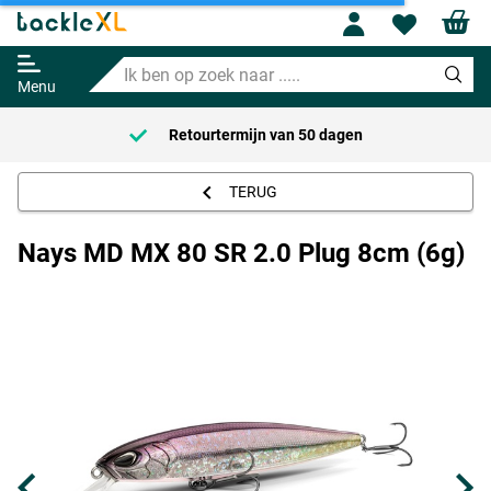
Profile
Wishl
Nays MD MX 80 SR 2.0 Plug 8cm
(6g)
Ik
17.95
ben
Menu
op
zoek
Retourtermijn van
50 dagen
naar
.....
TERUG
Nays MD MX 80 SR 2.0 Plug 8cm (6g)