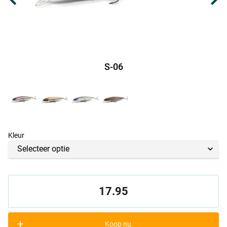
S-06
Kleur
17.95
+
Koop nu