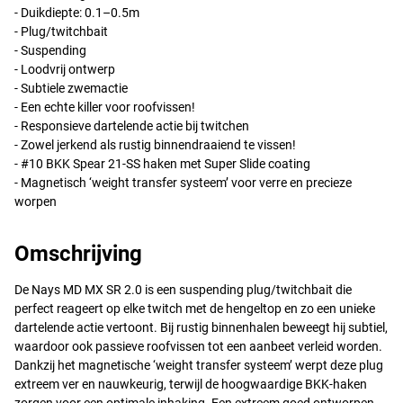
- Duikdiepte: 0.1–0.5m
- Plug/twitchbait
- Suspending
- Loodvrij ontwerp
- Subtiele zwemactie
- Een echte killer voor roofvissen!
- Responsieve dartelende actie bij twitchen
- Zowel jerkend als rustig binnendraaiend te vissen!
- #10
BKK
Spear 21-SS haken met Super Slide coating
- Magnetisch ‘weight transfer systeem’ voor verre en precieze
worpen
S-27
Omschrijving
De Nays MD MX SR 2.0 is een suspending plug/twitchbait die
perfect reageert op elke twitch met de hengeltop en zo een unieke
dartelende actie vertoont. Bij rustig binnenhalen beweegt hij subtiel,
waardoor ook passieve roofvissen tot een aanbeet verleid worden.
Dankzij het magnetische ‘weight transfer systeem’ werpt deze plug
extreem ver en nauwkeurig, terwijl de hoogwaardige
BKK
-haken