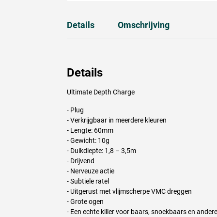
Details
Omschrijving
Details
Ultimate Depth Charge
- Plug
- Verkrijgbaar in meerdere kleuren
- Lengte: 60mm
- Gewicht: 10g
- Duikdiepte: 1,8 – 3,5m
- Drijvend
- Nerveuze actie
Pearl Gho
- Subtiele ratel
- Uitgerust met vlijmscherpe
VMC
dreggen
- Grote ogen
- Een echte killer voor baars, snoekbaars en andere