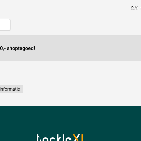
O.H. 
0,- shoptegoed!
informatie