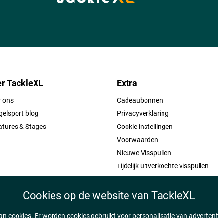
let
r TackleXL
Extra
r ons
Cadeaubonnen
elsport blog
Privacyverklaring
atures & Stages
Cookie instellingen
Voorwaarden
Nieuwe Visspullen
Tijdelijk uitverkochte visspullen
Cookies op de website van TackleXL
n cookies. Er worden cookies gebruikt voor personalisatie van adverten