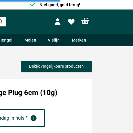
Niet goed, geld terug!
Shopping cart
Profile
Wishlist
Hengel
Molen
Vislijn
Merken
Bekijk vergelijkbare producten
ge Plug 6cm (10g)
dag in huis!*
i