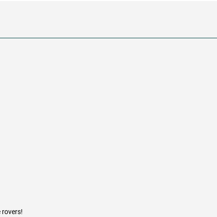
st
 rovers!