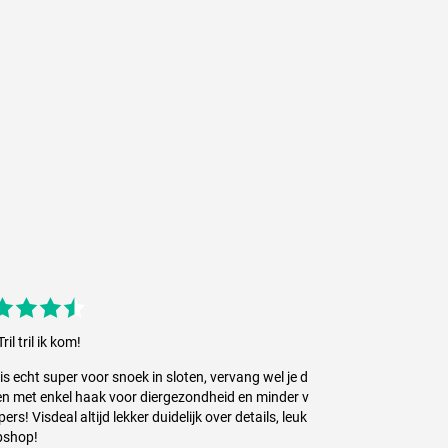
Tril tril ik kom!
is echt super voor snoek in sloten, vervang wel je d
n met enkel haak voor diergezondheid en minder v
pers! Visdeal altijd lekker duidelijk over details, leuk
bshop!