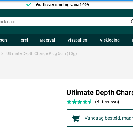
Gratis verzending vanaf €99
ssen
Forel
Meerval
Visspullen
Viskleding
Ultimate Depth Charge Plug 6cm (10g)
Ultimate Depth Char
(8 Reviews)
Vandaag besteld, maan