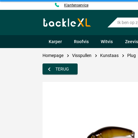
Klantenservice
Ik
ben
op
zoek
Karper
Roofvis
Witvis
Zeevi
naar
.....
Homepage
Visspullen
Kunstaas
Plug
TERUG