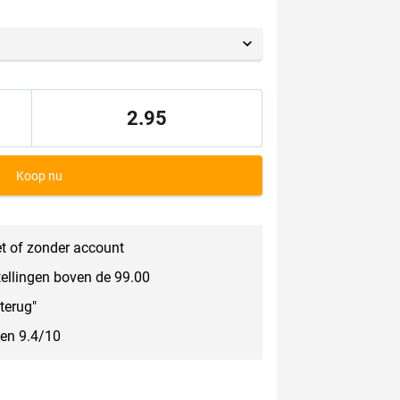
2.95
Koop nu
t of zonder account
tellingen boven de 99.00
terug"
een 9.4/10