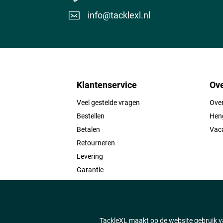
info@tacklexl.nl
Violent Vio
Klantenservice
Ove
Veel gestelde vragen
Ove
Bestellen
Heng
Betalen
Vac
Retourneren
Levering
Garantie
Contact
TackleXL maakt op de website gebruik va