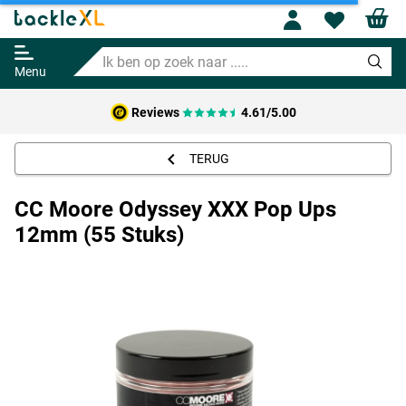
Profile
Wishl
CC Moore Odyssey XXX Pop Ups
12mm (55 Stuks)
Ik
9.49
ben
Menu
op
zoek
Reviews
4.61/5.00
naar
.....
TERUG
CC Moore Odyssey XXX Pop Ups
12mm (55 Stuks)