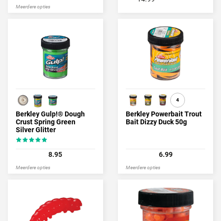
Meerdere opties
4
Berkley Gulp!® Dough
Berkley Powerbait Trout
Crust Spring Green
Bait Dizzy Duck 50g
Silver Glitter
8.95
6.99
Meerdere opties
Meerdere opties