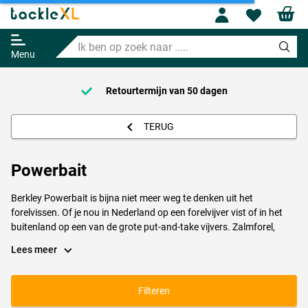
Profile
Wishl
Ik
ben
Menu
op
zoek
naar
Vandaag besteld, maandag in huis!*
.....
TERUG
Powerbait
Berkley Powerbait is bijna niet meer weg te denken uit het
forelvissen. Of je nou in Nederland op een forelvijver vist of in het
buitenland op een van de grote put-and-take vijvers. Zalmforel,
beekforel en regenboogforel kunnen
Berkley Powerbait
simpelweg
Lees meer
niet weerstaan. Dit foreldeeg, of troutbait, is verkrijgbaar in vele
geuren en kleuren zoals bijvoorbeeld Chartreuse of Salmon Egg.
Filteren