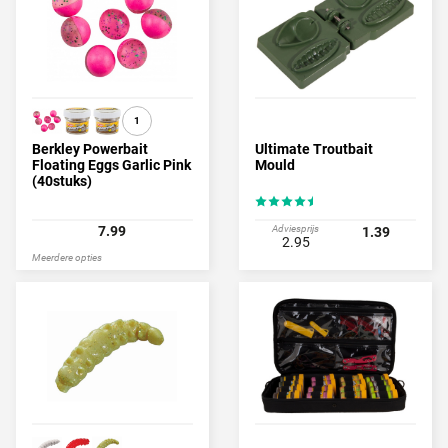
1
Berkley Powerbait
Ultimate Troutbait
Floating Eggs Garlic Pink
Mould
(40stuks)
7.99
Adviesprijs
1.39
2.95
Meerdere opties