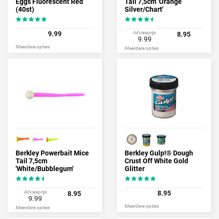
Eggs Fluorescent Red
Tail 7,5cm 'Orange
(40st)
Silver/Chart'
9.99
Adviesprijs
8.95
9.99
Meerdere opties
Meerdere opties
Berkley Powerbait Mice
Berkley Gulp!® Dough
Tail 7,5cm
Crust Off White Gold
'White/Bubblegum'
Glitter
Adviesprijs
8.95
8.95
9.99
Meerdere opties
Meerdere opties