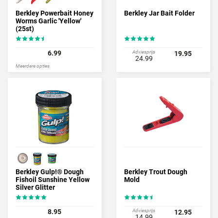
Berkley Powerbait Honey
Berkley Jar Bait Folder
Worms Garlic 'Yellow'
(25st)
6.99
Adviesprijs
19.95
24.99
Meerdere opties
Berkley Gulp!® Dough
Berkley Trout Dough
Fishoil Sunshine Yellow
Mold
Silver Glitter
8.95
Adviesprijs
12.95
14.99