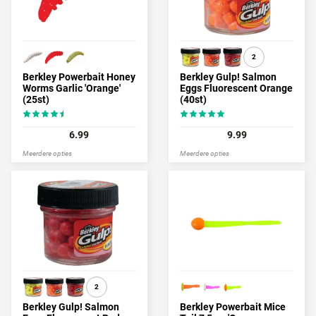
2
Berkley Powerbait Honey
Berkley Gulp! Salmon
Worms Garlic 'Orange'
Eggs Fluorescent Orange
(25st)
(40st)
6.99
9.99
Meerdere opties
Meerdere opties
2
Berkley Gulp! Salmon
Berkley Powerbait Mice