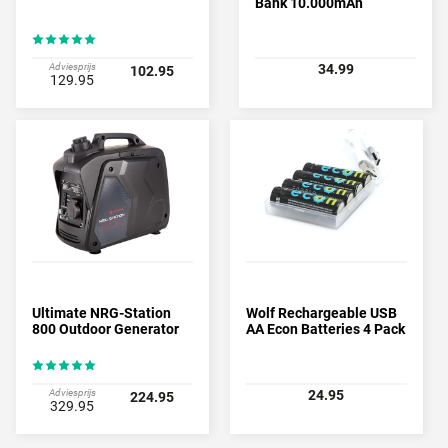
Bank 10.000mAh
Adviesprijs
34.99
102.95
129.95
Ultimate NRG-Station
Wolf Rechargeable USB
800 Outdoor Generator
AA Econ Batteries 4 Pack
Adviesprijs
24.95
224.95
329.95