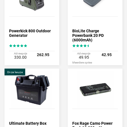
Powerkick 800 Outdoor
BioLite Charge
Generator
Powerbank 20 PD
(6000mAh)
Adviesprijs
Adviesprijs
262.95
42.95
330.00
49.95
Meerdere opties
Onze keuze
Ultimate Battery Box
Fox Rage Camo Power