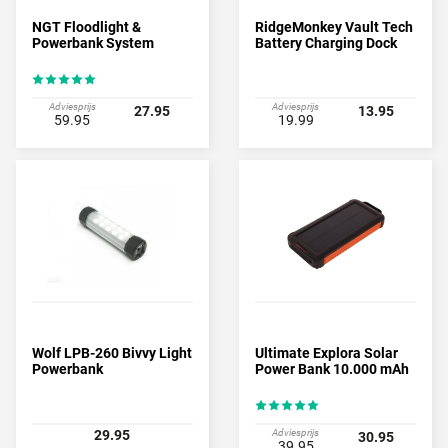
NGT Floodlight &
RidgeMonkey Vault Tech
Powerbank System
Battery Charging Dock
Adviesprijs
Adviesprijs
27.95
13.95
59.95
19.99
Wolf LPB-260 Bivvy Light
Ultimate Explora Solar
Powerbank
Power Bank 10.000 mAh
29.95
Adviesprijs
30.95
39.95