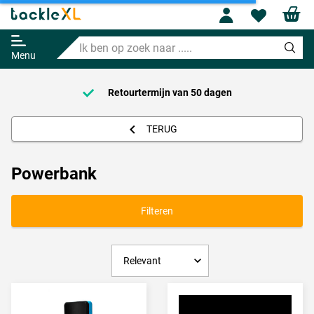
Profile
Wishl
Ik
ben
Menu
op
zoek
naar
Retourtermijn van
50 dagen
.....
TERUG
Powerbank
Filteren