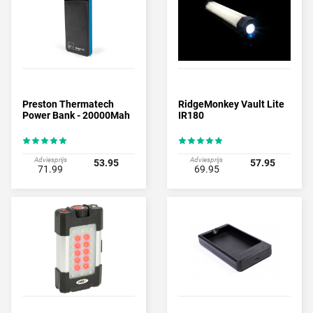
Preston Thermatech
RidgeMonkey Vault Lite
Power Bank - 20000Mah
IR180
Adviesprijs
Adviesprijs
53.95
57.95
71.99
69.95