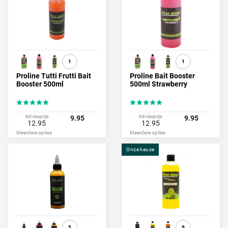
1
1
Proline Tutti Frutti Bait
Proline Bait Booster
Booster 500ml
500ml Strawberry
Adviesprijs
Adviesprijs
9.95
9.95
12.95
12.95
Meerdere opties
Meerdere opties
Onze keuze
5
9