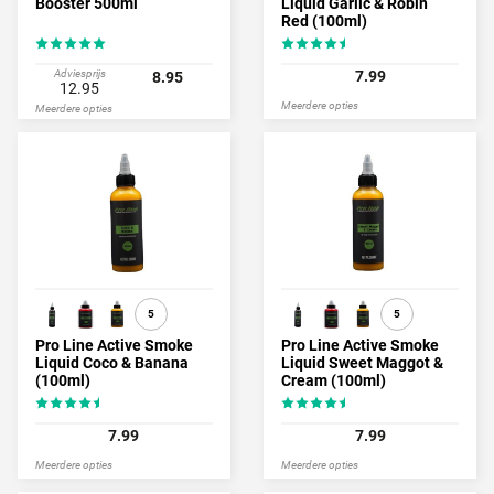
Booster 500ml
Liquid Garlic & Robin
Red (100ml)
Adviesprijs
7.99
8.95
12.95
Meerdere opties
Meerdere opties
5
5
Pro Line Active Smoke
Pro Line Active Smoke
Liquid Coco & Banana
Liquid Sweet Maggot &
(100ml)
Cream (100ml)
7.99
7.99
Meerdere opties
Meerdere opties