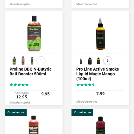
Meerdere opties
Meerdere opties
1
5
Proline BBQ N-Butyric
Pro Line Active Smoke
Bait Booster 500ml
Liquid Magic Mango
(100ml)
Adviesprijs
7.99
9.95
12.95
Meerdere opties
Meerdere opties
Onze keuze
Onze keuze