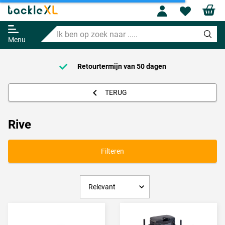
Profile
Wishl
Ik
ben
Menu
op
zoek
naar
Retourtermijn van
50 dagen
.....
TERUG
Rive
Filteren