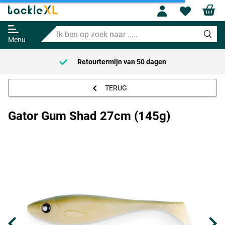
Profile
Wishl
Gator Gum Shad 27cm (145g)
Ik
13.95
ben
Menu
op
zoek
Retourtermijn van
50 dagen
naar
.....
TERUG
Gator Gum Shad 27cm (145g)