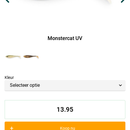
Monstercat UV
Kleur
13.95
+
Koop nu