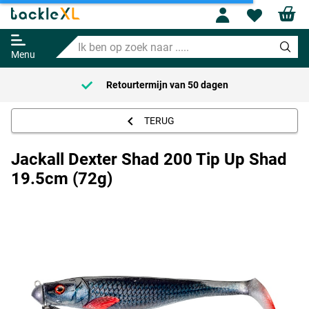
Profile
Wishl
Jackall Dexter Shad 200 Tip Up
Shad 19.5cm (72g)
Ik
10.95
ben
Menu
op
zoek
Retourtermijn van
50 dagen
naar
.....
TERUG
Jackall Dexter Shad 200 Tip Up Shad
19.5cm (72g)