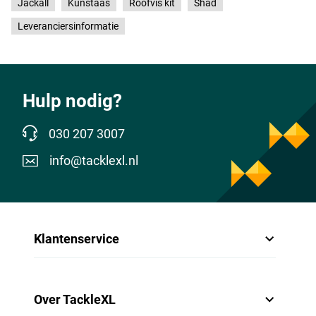
Jackall
Kunstaas
Roofvis kit
Shad
Leveranciersinformatie
Hulp nodig?
030 207 3007
info@tacklexl.nl
Klantenservice
Over TackleXL