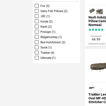
Fox (3)
Gaby Fish Pillows (2)
JRC (1)
Nash Indul
Pillow Cam
Korda (2)
Normaal
Nash (2)
Prologic (1)
Adviesprijs
Ridgemonkey (1)
44.99
Rod Hutchinson (2)
Meerdere opties
Sonik (1)
Trakker (4)
Ultimate (1)
Trakker Lev
Oval MF-H
Stretcher C