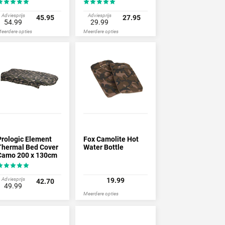
Adviesprijs
Adviesprijs
45.95
27.95
54.99
29.99
eerdere opties
Meerdere opties
Prologic Element
Fox Camolite Hot
Thermal Bed Cover
Water Bottle
Camo 200 x 130cm
Incl. Carry Sack)
Adviesprijs
19.99
42.70
49.99
Meerdere opties