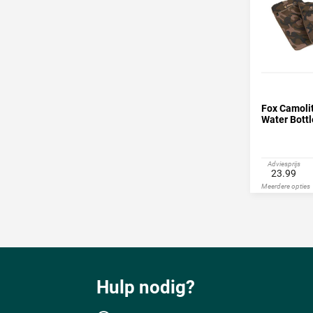
Fox Camoli
Water Bottl
Adviesprijs
23.99
Meerdere opties
Hulp nodig?