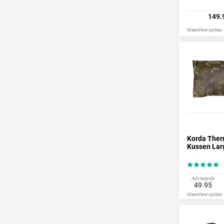
149.
Meerdere opties
Korda The
Kussen Lar
Adviesprijs
49.95
Meerdere opties