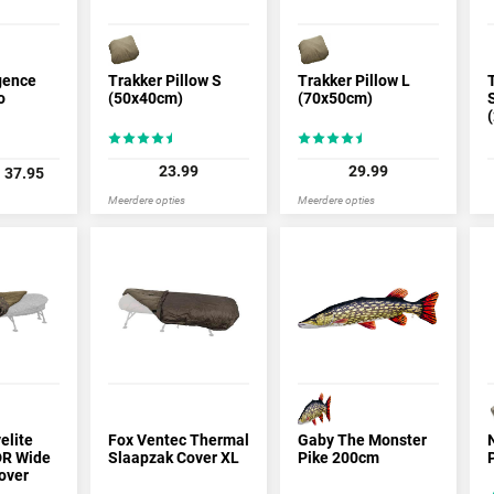
gence
Trakker Pillow S
Trakker Pillow L
o
(50x40cm)
(70x50cm)
23.99
29.99
37.95
Meerdere opties
Meerdere opties
elite
Fox Ventec Thermal
Gaby The Monster
DR Wide
Slaapzak Cover XL
Pike 200cm
over