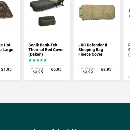
te Hot
Sonik Bank-Tek
JRC Defender II
e Large
Thermal Bed Cover
Sleeping Bag
(Deken)
Fleece Cover
Adviesprijs
Adviesprijs
21.95
65.95
68.95
69.95
69.99
M