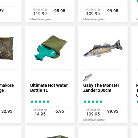
99
Adviesprijs
Adviesprijs
95.95
99.95
119.99
109.95
Meerdere opties
Meerdere opties
M
rmakore
Ultimate Hot Water
Gaby The Monster
ge
Bottle 1L
Zander 200cm
(
Adviesprijs
Adviesprijs
32.95
6.95
99.95
14.95
109.95
Meerdere opties