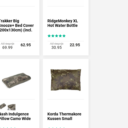
Trakker Big
RidgeMonkey XL
Snooze+ Bed Cover
Hot Water Bottle
(200x130cm) (incl.
opberzak)
Adviesprijs
Adviesprijs
62.95
22.95
69.99
30.95
Nash Indulgence
Korda Thermakore
Pillow Camo Wide
Kussen Small