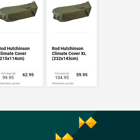
Rod Hutchinson
Rod Hutchinson
Climate Cover
Climate Cover XL
(215x114cm)
(232x143cm)
Adviesprijs
Adviesprijs
62.95
59.95
99.95
104.95
eerdere opties
Meerdere opties