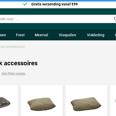
Gratis verzending vanaf €99
ssen
Forel
Meerval
Visspullen
Viskleding
zak accessoires
k accessoires
Alle filters wissen