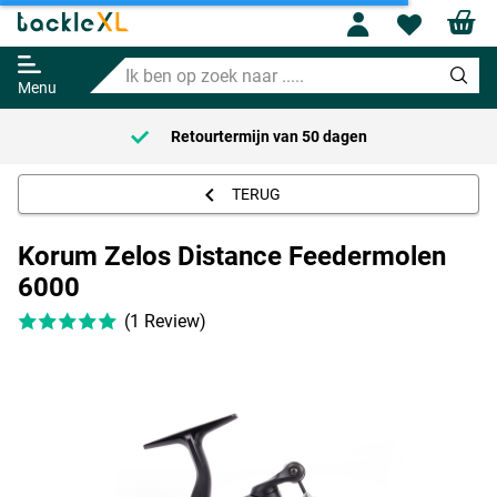
Profile
Wishl
Korum Zelos Distance
Feedermolen 6000
Ik
59.95
ben
Menu
op
zoek
Retourtermijn van
50 dagen
naar
.....
TERUG
Korum Zelos Distance Feedermolen
6000
(1 Review)