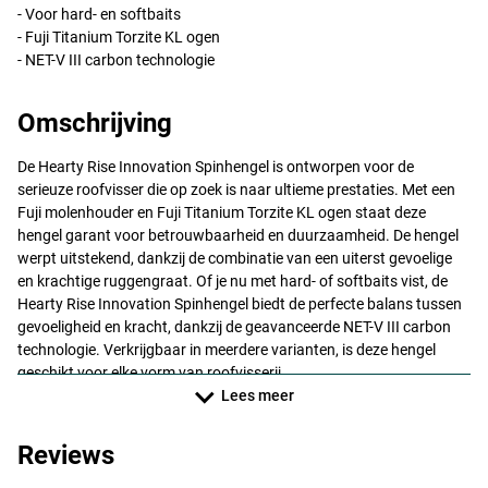
- Voor hard- en softbaits
- Fuji Titanium Torzite KL ogen
-
NET
-V
III
carbon technologie
Omschrijving
De Hearty Rise Innovation Spinhengel is ontworpen voor de
serieuze roofvisser die op zoek is naar ultieme prestaties. Met een
Fuji molenhouder en Fuji Titanium Torzite KL ogen staat deze
hengel garant voor betrouwbaarheid en duurzaamheid. De hengel
werpt uitstekend, dankzij de combinatie van een uiterst gevoelige
en krachtige ruggengraat. Of je nu met hard- of softbaits vist, de
Hearty Rise Innovation Spinhengel biedt de perfecte balans tussen
gevoeligheid en kracht, dankzij de geavanceerde
NET
-V
III
carbon
technologie. Verkrijgbaar in meerdere varianten, is deze hengel
geschikt voor elke vorm van roofvisserij.
Lees meer
Verkrijgbaar in meerdere varianten:
Reviews
Hearty Rise Innovation 2.53m (8-32g)
- Lengte: 2.53m