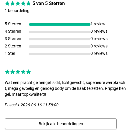
- Gewicht: 115g
5 van 5 Sterren
- Aantal delen: 2
1 beoordeling
- Werpgewicht: 8-32g
- Transportlengte: 130cm
5 Sterren
1 review
4 Sterren
0 reviews
Hearty Rise Innovation 2.53m (10-45g)
- Lengte: 2.53m
3 Sterren
0 reviews
- Gewicht: 121g
2 Sterren
0 reviews
- Aantal delen: 2
1 Ster
0 reviews
- Werpgewicht: 10-45g
- Transportlengte: 130cm
Hearty Rise Innovation 2.53m (5-21g)
- Lengte: 2.53m
Wat een prachtige hengel is dit, lichtgewicht, superieure werpkrach
- Gewicht: 109g
t, mega gevoelig en genoeg body om de haak te zetten. Prijzige hen
- Aantal delen: 2
gel, maar topkwaliteit!!
- Werpgewicht: 5-21g
Pascal + 2026-06-16 11:58:00
- Transportlengte: 130cm
Hearty Rise Innovation 2.53m (6-26g)
- Lengte: 2.53m
Bekijk alle beoordelingen
- Gewicht: 113g