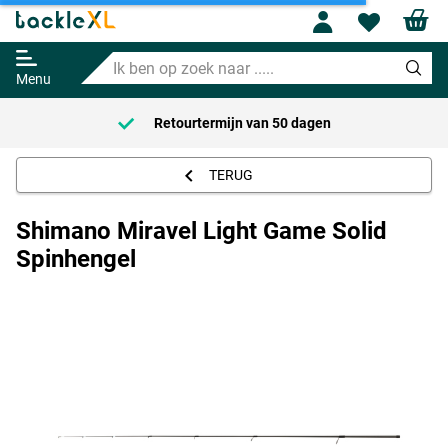
Profile
Wishl
Shimano Miravel Light Game
Solid Spinhengel
Ik
139.95
ben
Menu
op
zoek
Retourtermijn van
50 dagen
naar
.....
TERUG
Shimano Miravel Light Game Solid
Spinhengel