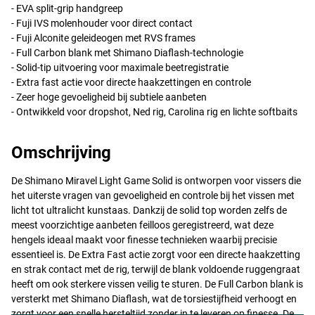
-
EVA
split-grip handgreep
- Fuji
IVS
molenhouder voor direct contact
- Fuji Alconite geleideogen met
RVS
frames
- Full Carbon blank met Shimano Diaflash-technologie
- Solid-tip uitvoering voor maximale beetregistratie
- Extra fast actie voor directe haakzettingen en controle
- Zeer hoge gevoeligheid bij subtiele aanbeten
- Ontwikkeld voor dropshot, Ned rig, Carolina rig en lichte softbaits
Omschrijving
De Shimano Miravel Light Game Solid is ontworpen voor vissers die
het uiterste vragen van gevoeligheid en controle bij het vissen met
licht tot ultralicht kunstaas. Dankzij de solid top worden zelfs de
meest voorzichtige aanbeten feilloos geregistreerd, wat deze
hengels ideaal maakt voor finesse technieken waarbij precisie
essentieel is. De Extra Fast actie zorgt voor een directe haakzetting
en strak contact met de rig, terwijl de blank voldoende ruggengraat
heeft om ook sterkere vissen veilig te sturen. De Full Carbon blank is
versterkt met Shimano Diaflash, wat de torsiestijfheid verhoogt en
zorgt voor een snelle hersteltijd zonder in te leveren op finesse. De