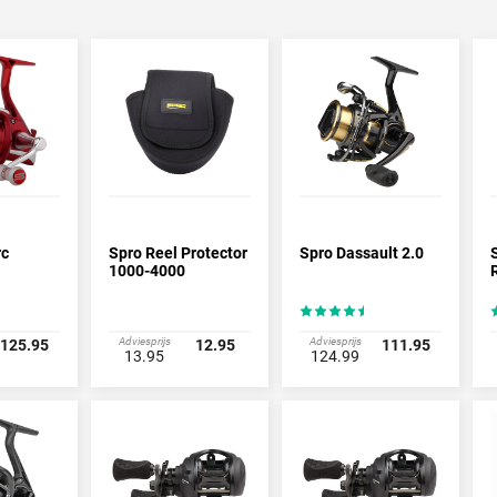
lens prijs
 de serieuze sportvissers degelijke en duurzame molens van absolute topk
ontwikkeld in samenwerken met een team ervaren sportvissers die weten 
het materiaal. Deze molens liggen perfect in de hand door de ergonomisc
orbeeld van zo’n scherp geprijsde molen die toch voldoet aan de eisen vo
alle takken van de hengelsport. Van hoogwaardige spin- en feedermolens 
.
rc
Spro Reel Protector
Spro Dassault 2.0
1000-4000
Adviesprijs
Adviesprijs
125.95
12.95
111.95
13.95
124.99