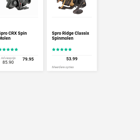
Spro CRX Spin
Spro Ridge Classix
Molen
Spinmolen
Adviesprijs
53.99
79.95
85.90
Meerdere opties