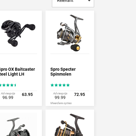
waliteit voor een zachte prijs. De molens van
wat er in de moderne hengelsport gevraagd
he handgreep en slinger. De Boxxer is een
or een kwaliteitsmolen. Spro ontwikkelt molens
tot molens voor de zwarte karpervisserij en
Spro OX Baitcaster
Spro Specter
Reel Light LH
Spinmolen
Adviesprijs
Adviesprijs
63.95
72.95
96.99
99.99
Meerdere opties