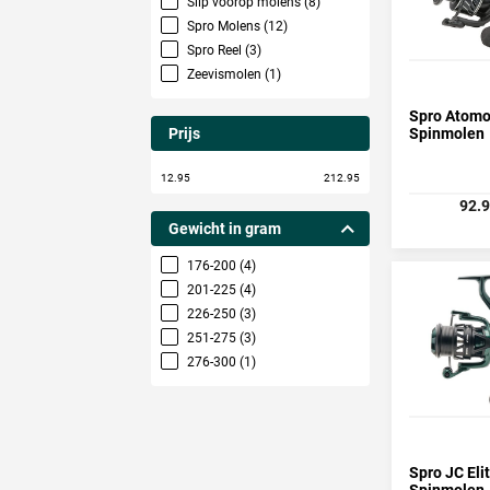
Slip voorop molens (8)
Spro Molens (12)
Spro Reel (3)
Zeevismolen (1)
Spro Atom
Spinmolen
Prijs
12.95
212.95
92.
Gewicht in gram
176-200 (4)
201-225 (4)
226-250 (3)
251-275 (3)
276-300 (1)
Spro JC Eli
Spinmolen