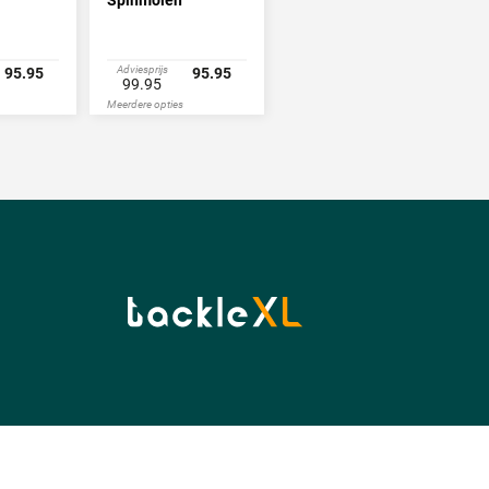
Adviesprijs
95.95
95.95
99.95
Meerdere opties