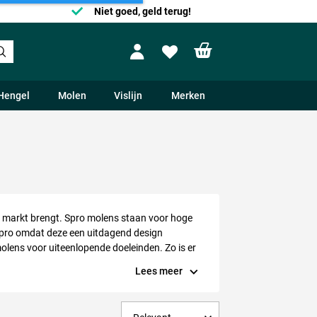
Niet goed, geld terug!
Shopping cart
Profile
Wishlist
Hengel
Molen
Vislijn
Merken
de markt brengt. Spro molens staan voor hoge
n Spro omdat deze een uitdagend design
lens voor uiteenlopende doeleinden. Zo is er
molen van het jaar uitgeroepen. Naast deze
Lees meer