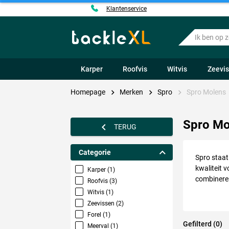
Klantenservice
Ik
ben
op
zoek
Karper
Roofvis
Witvis
Zeevi
naar
.....
Homepage
Merken
Spro
Spro Molens
Spro Mo
TERUG
Categorie
Spro staat
kwaliteit 
Karper (1)
combineren
Roofvis (3)
bijvoorbee
Witvis (1)
topper hee
Zeevissen (2)
Forel (1)
Gefilterd (0)
Meerval (1)