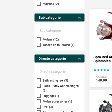
Spro mo
Molens (12)
Spro biedt
Spro zijn 
wordt van 
Sub categorie
perfect vo
voor voor 
Sub
zeevisserij
categorie
Molens (12)
Tassen en foudralen (1)
Spro Red A
Directe categorie
Spinmolen
Directe
categorie
Adviesprijs
149.99
Baitcasting reel (3)
Black Friday Aanbiedingen
(2)
Luggage (1)
Molen accessoires (1)
Reel (3)