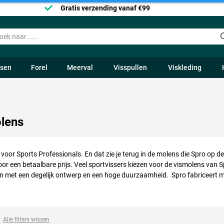
Gratis verzending vanaf €99
ssen
Forel
Meerval
Visspullen
Viskleding
lens
 voor Sports Professionals. En dat zie je terug in de molens die Spro op 
voor een betaalbare prijs. Veel sportvissers kiezen voor de vismolens va
 met een degelijk ontwerp en een hoge duurzaamheid. Spro fabriceert mo
ld de Red Arc. Deze parel onder de spinmolens werd in 2004 én 2008 tot 
ft Spro molens in het assortiment voor elke serieuze sportvisser.
Alle filters wissen