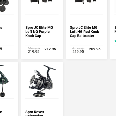
os
Spro JC Elite MG
Spro JC Elite MG
Left NG Purple
Left HG Red Knob
Knob Cap
Cap Baitcaster
Baitcaster
99
Adviesprijs
Adviesprijs
212.95
209.95
219.95
219.95
te
Spro Revex
Spinmolen