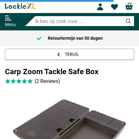
Profile
Wishl
Carp Zoom Tackle Safe Box
Ik
Adviesprijs
9.95
ben
17.95
Menu
op
zoek
Retourtermijn van
50 dagen
naar
.....
TERUG
Carp Zoom Tackle Safe Box
(2 Reviews)