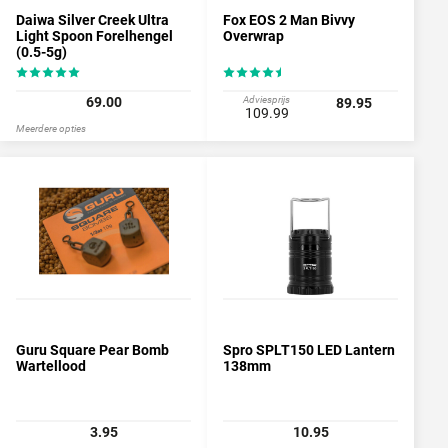
Daiwa Silver Creek Ultra
Fox EOS 2 Man Bivvy
Light Spoon Forelhengel
Overwrap
(0.5-5g)
69.00
Adviesprijs
89.95
109.99
Meerdere opties
Guru Square Pear Bomb
Spro SPLT150 LED Lantern
Wartellood
138mm
3.95
10.95