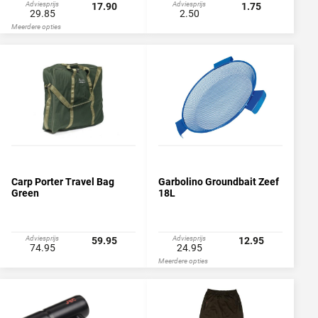
Adviesprijs
Adviesprijs
17.90
1.75
29.85
2.50
Meerdere opties
Carp Porter Travel Bag
Garbolino Groundbait Zeef
Green
18L
Adviesprijs
Adviesprijs
59.95
12.95
74.95
24.95
Meerdere opties