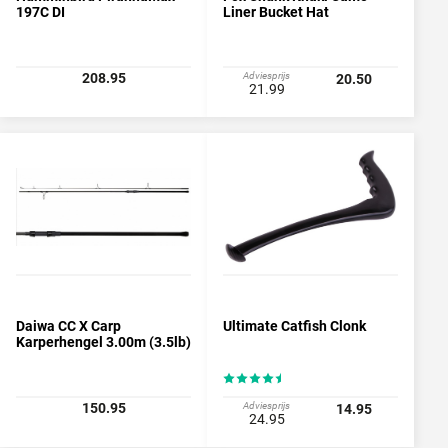
197C DI
Liner Bucket Hat
208.95
Adviesprijs
20.50
21.99
Daiwa CC X Carp
Ultimate Catfish Clonk
Karperhengel 3.00m (3.5lb)
150.95
Adviesprijs
14.95
24.95