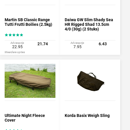
Martin SB Classic Range
Daiwa GW Slim Shady Sea
Tutti Frutti Boilies (2.5kg)
HR Rigged Shad 13.5cm
4/0 (30g) (2 Stuks)
Adviesprijs
Adviesprijs
21.74
6.43
22.95
7.95
Meerdere opties
Ultimate Night Fleece
Korda Basix Weigh Sling
Cover