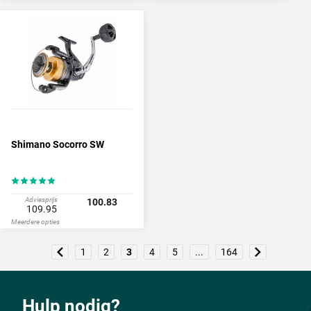
Shimano Socorro SW
Adviesprijs
100.83
109.95
Meerdere opties
1
2
3
4
5
...
164
Hulp nodig?