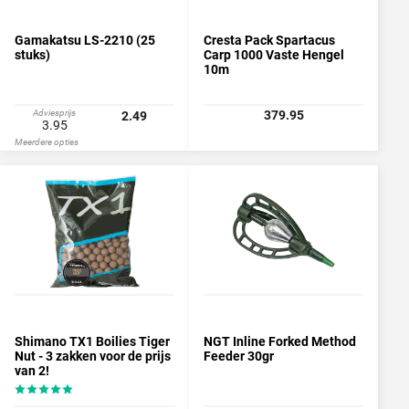
Gamakatsu LS-2210 (25
Cresta Pack Spartacus
stuks)
Carp 1000 Vaste Hengel
10m
Adviesprijs
379.95
2.49
3.95
Meerdere opties
Shimano TX1 Boilies Tiger
NGT Inline Forked Method
Nut - 3 zakken voor de prijs
Feeder 30gr
van 2!