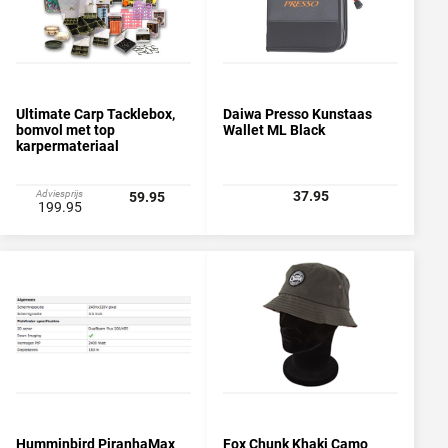
Ultimate Carp Tacklebox,
Daiwa Presso Kunstaas
bomvol met top
Wallet ML Black
karpermateriaal
Adviesprijs
37.95
59.95
199.95
Humminbird PiranhaMax
Fox Chunk Khaki Camo