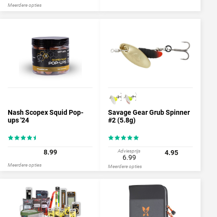
Meerdere opties
Nash Scopex Squid Pop-
Savage Gear Grub Spinner
ups '24
#2 (5.8g)
8.99
Adviesprijs
4.95
6.99
Meerdere opties
Meerdere opties