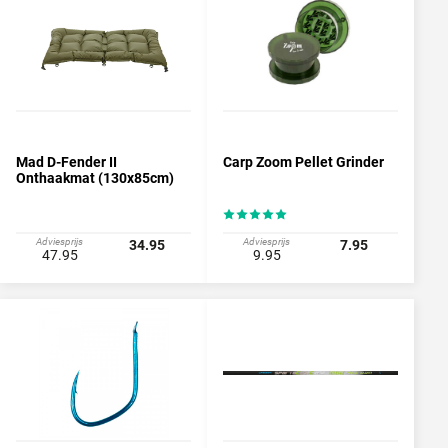
Mad D-Fender II
Carp Zoom Pellet Grinder
Onthaakmat (130x85cm)
Adviesprijs
Adviesprijs
34.95
7.95
47.95
9.95