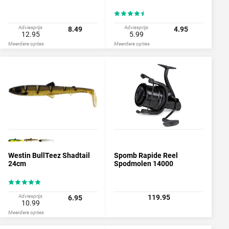
Adviesprijs
Adviesprijs
8.49
4.95
12.95
5.99
Meerdere opties
Meerdere opties
Westin BullTeez Shadtail
Spomb Rapide Reel
24cm
Spodmolen 14000
Adviesprijs
119.95
6.95
10.99
Meerdere opties