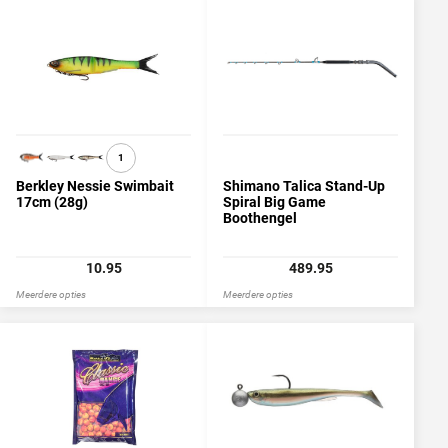
1
Berkley Nessie Swimbait
Shimano Talica Stand-Up
17cm (28g)
Spiral Big Game
Boothengel
10.95
489.95
Meerdere opties
Meerdere opties