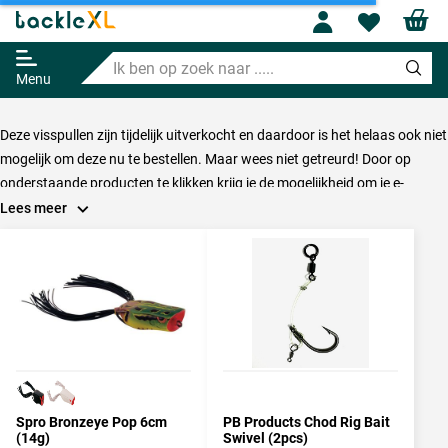
Profile
Wishl
Ik
ben
Menu
op
zoek
naar
Deze visspullen zijn tijdelijk uitverkocht en daardoor is het helaas ook niet
.....
mogelijk om deze nu te bestellen. Maar wees niet getreurd! Door op
onderstaande producten te klikken krijg je de mogelijkheid om je e-
mailadres achter te laten, zodat je op de hoogte gehouden wordt van de
Lees meer
status van dit product. Zodra er weer nieuwe voorraad is van dit
product, krijg jij direct een e-mailbericht en kan je meteen een bestelling
plaatsen.
Spro Bronzeye Pop 6cm
PB Products Chod Rig Bait
(14g)
Swivel (2pcs)