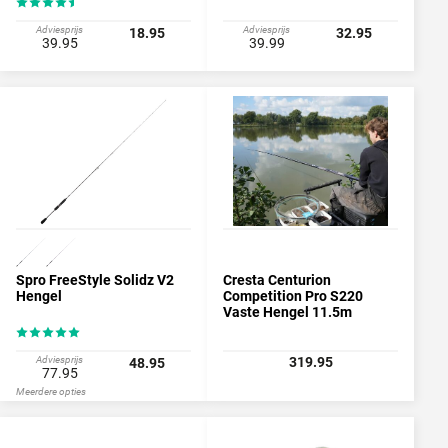
Adviesprijs
Adviesprijs
18.95
32.95
39.95
39.99
Spro FreeStyle Solidz V2
Cresta Centurion
Hengel
Competition Pro S220
Vaste Hengel 11.5m
Adviesprijs
319.95
48.95
77.95
Meerdere opties