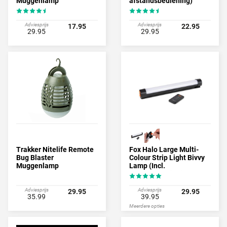
Muggenlamp
afstandsbediening)
Adviesprijs
Adviesprijs
17.95
22.95
29.95
29.95
Trakker Nitelife Remote
Fox Halo Large Multi-
Bug Blaster
Colour Strip Light Bivvy
Muggenlamp
Lamp (Incl.
Afstandsbediening)
Adviesprijs
Adviesprijs
29.95
29.95
35.99
39.95
Meerdere opties