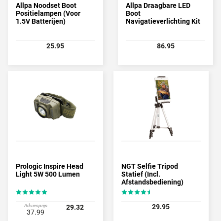
Allpa Noodset Boot
Allpa Draagbare LED
Positielampen (Voor
Boot
1.5V Batterijen)
Navigatieverlichting Kit
Met Telescopische Buis
(79-136cm) (Incl.
Adapterset)
25.95
86.95
Prologic Inspire Head
NGT Selfie Tripod
Light 5W 500 Lumen
Statief (Incl.
Afstandsbediening)
Adviesprijs
29.95
29.32
37.99