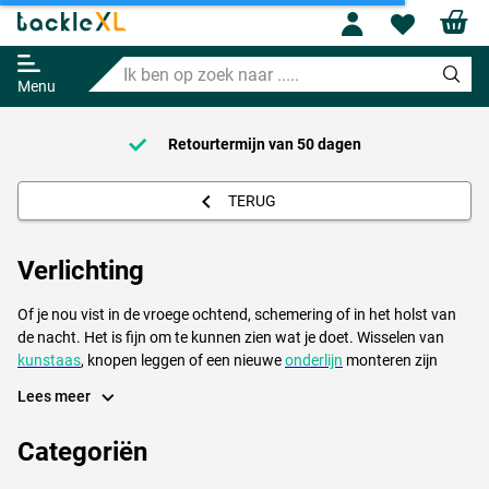
Profile
Wishl
Ik
ben
Menu
op
zoek
naar
Voor 21:00 Besteld = Morgen in huis!*
.....
TERUG
Verlichting
Of je nou vist in de vroege ochtend, schemering of in het holst van
de nacht. Het is fijn om te kunnen zien wat je doet. Wisselen van
kunstaas
, knopen leggen of een nieuwe
onderlijn
monteren zijn
allemaal handelingen waarbij een beetje extra licht geen overbodige
Lees meer
luxe is. Voor de
hengelsport
zijn verschillende soorten
verlichting
te verkrijgen.
Categoriën