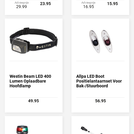
Adviesprijs
Adviesprijs
23.95
15.95
29.99
16.95
Westin Beam LED 400
Allpa LED Boot
Lumen Oplaadbare
Positielantaarnset Voor
Hoofdlamp
Bak-/Stuurboord
49.95
56.95