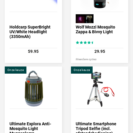
Holdcarp SuperBright
Wolf Mozzi Mosquito
UV/White Headlight
Zappa & Bivvy Light
(3350mAh)
59.95
29.95
Meerdere opties
Onze keuze
Onze keuze
Ultimate Explora Anti-
Ultimate Smartphone
Mosquito Light
Tripod Selfie (incl.