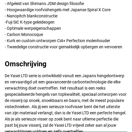
- Afgeleid van Shimano
JDM
design filosofie
- Hoogwaardige roofvishengels met Japanse Spiral X Core
- Nanopitch blankconstructie
-Fuji SiC K-type geleideogen
- Optimale werpeigenschappen
- Carbon Monocoque
- Kurk en custom ontworpen Ci4+ Perfection molenhouder
- Tweedelige constructie voor gemakkelijk opbergen en vervoeren
Omschrijving
De Yasei
LTD
serie is ontwikkeld vanuit een Japans hengelontwerp
en vervaardigd uit een geavanceerde carbontechnologie die elke
verwachting doet overtreffen. Het resultaat is een reeks
gespecialiseerde hengels van topkwaliteit, speciaal ontworpen voor
de visserij op snoek, snoekbaars en baars, met de meest populaire
vistechnieken. Als jij een serieuze roofvisser bent die het uiterste
van zijn materiaal verlangt, dan is de Yasei
LTD
een perfecte hengel.
Als je als serieuze visser op zoek bent naar ultieme perfectie die
past bij jouw visserij, zal de Yasei
LTD
vrijwel zeker aan al jouw
verwachtingen voldoen en zelfs overtreffen.