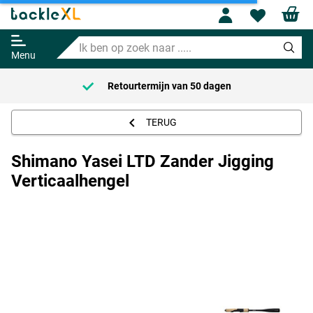
Shimano Yasei LTD Zander
Profile
Wishl
Jigging Verticaalhengel
Ik
Adviesprijs
312.95
ben
329.95
Menu
op
zoek
Retourtermijn van
50 dagen
naar
.....
TERUG
Shimano Yasei LTD Zander Jigging
Verticaalhengel