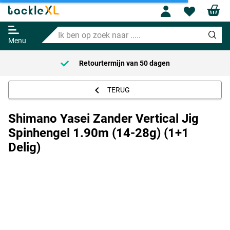
Shimano Yasei Zander Vertical
Jig Spinhengel 1.90m (14-28g)
Profile
Wishl
(1+1 Delig)
Ik
Adviesprijs
135.24
ben
154.95
Menu
op
zoek
Retourtermijn van
50 dagen
naar
.....
TERUG
Shimano Yasei Zander Vertical Jig
Spinhengel 1.90m (14-28g) (1+1
Delig)