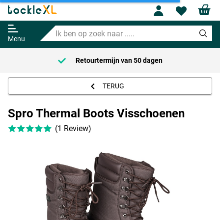
Profile
Wishl
Spro Thermal Boots Visschoenen
Ik
Adviesprijs
49.61
ben
59.95
Menu
op
zoek
Retourtermijn van
50 dagen
naar
.....
TERUG
Spro Thermal Boots Visschoenen
(1 Review)