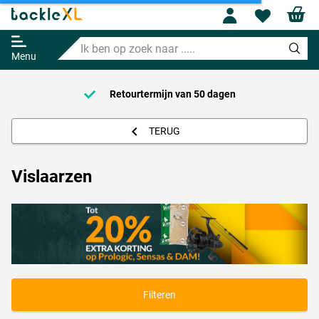
Profile
Wishl
Ik
ben
Menu
op
zoek
naar
Retourtermijn van
50 dagen
.....
TERUG
Vislaarzen
Filteren