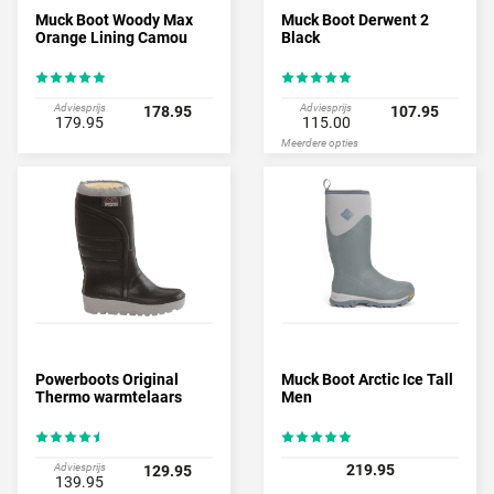
Muck Boot Woody Max
Muck Boot Derwent 2
Orange Lining Camou
Black
Adviesprijs
Adviesprijs
178.95
107.95
179.95
115.00
Meerdere opties
Powerboots Original
Muck Boot Arctic Ice Tall
Thermo warmtelaars
Men
Adviesprijs
219.95
129.95
139.95