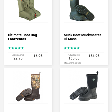
Ultimate Boot Bag
Muck Boot Muckmaster
Laarzentas
Hi Moss
Adviesprijs
Adviesprijs
16.95
154.95
22.95
165.00
Meerdere opties