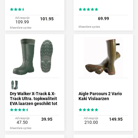
Adviesprijs
69.99
101.95
109.99
Meerdere opties
Meerdere opties
Dry Walker X-Track & X-
Aigle Parcours 2 Vario
Track Ultra. topkwaliteit
Kaki Vislaarzen
EVA laarzen geschikt tot
-40°
Adviesprijs
Adviesprijs
39.95
149.95
47.50
210.00
Meerdere opties