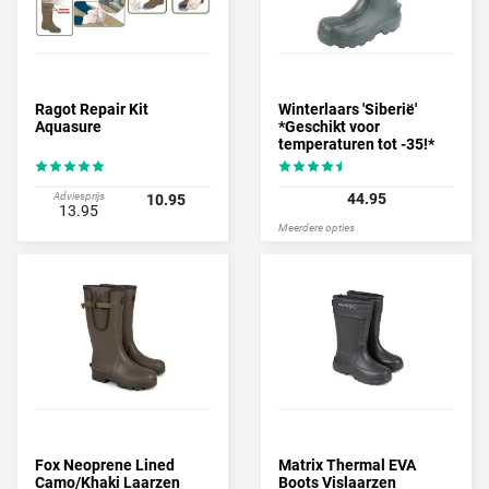
Ragot Repair Kit
Winterlaars 'Siberië'
Aquasure
*Geschikt voor
temperaturen tot -35!*
Adviesprijs
44.95
10.95
13.95
Meerdere opties
Fox Neoprene Lined
Matrix Thermal EVA
Camo/Khaki Laarzen
Boots Vislaarzen