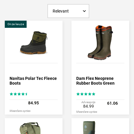
Onze keuze
Navitas Polar Tec Fleece
Dam Flex Neoprene
Boots
Rubber Boots Green
84.95
Adviesprijs
61.06
84.99
Meerdere opties
Meerdere opties