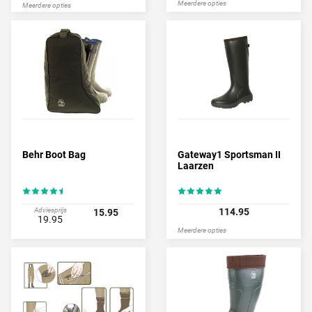
Meerdere opties
Meerdere opties
Behr Boot Bag
Gateway1 Sportsman II
Laarzen
Adviesprijs
114.95
15.95
19.95
Meerdere opties