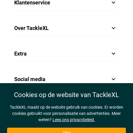
- Hard body
Klantenservice
- Voorzien van levensechte 3D ogen
- Zeer nerveuze actie
- Slaat wijd uit na elke twitch
- Voorzien van een subtiele ratel
Over TackleXL
- Langzaam zinkend
- Uitgerust met vlijmscherpe
VMC
dreggen
Ultimate Turbotail Jigspinner
Extra
- Jigspinner
- Gewicht: 15g
- Kleur: Pink Pearl
- Uitgerust met vlijmscherpe dreg
Social media
- IJzersterke splitringen
- Voorzien van Colorado spinnerblad
- Ontwikkeld voor het vissen op roofblei en baars
Cookies op de website van TackleXL
- Ook geschikt voor andere roofvissen
- Veroorzaakt veel trillingen en een verleidelijke schommeling
TackleXL maakt op de website gebruik van cookies. Er worden
cookies gebruikt voor personalisatie van advertenties. Meer
weten?
Lees ons privacybeleid.
Oke