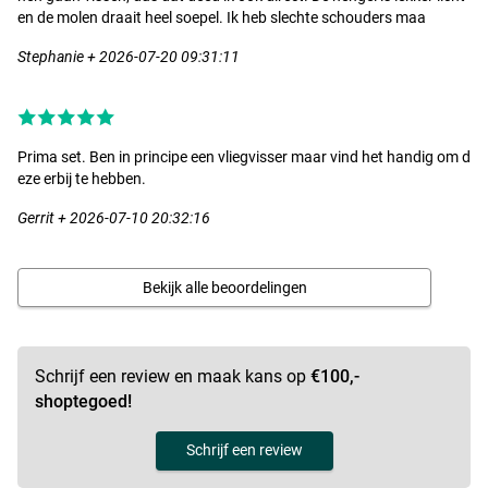
- Computer-gebalanceerde rotor
en de molen draait heel soepel. Ik heb slechte schouders maa
-
CNC
-hendel met rubberen knop
-
CNC
-gefreesde aluminium spoel
Stephanie + 2026-07-20 09:31:11
- Unieke zilver/roze kleurencombinatie
- Hendel is verwisselbaar naar links of rechts
Ultimate Pro-8 Braid
Prima set. Ben in principe een vliegvisser maar vind het handig om d
- Gevlochten lijn
eze erbij te hebben.
- Kleur: Fluo Orange
- Diameter: 0.14mm
Gerrit + 2026-07-10 20:32:16
- Trekkracht: 8kg
- Lengte: 150m
- Geschikt voor veel verschillende visserijen
Bekijk alle beoordelingen
- Gevlochten uit 8 strengen
- Zeer strak gevlochten
- Compleet rekloos
- Extreem rond
Schrijf een review en maak kans op
€100,-
- Zeer soepel
shoptegoed!
- Super glad
- Neemt weinig water op
Schrijf een review
- Hoge knoopsterkte
- Topkwaliteit 8 braid gevlochten lijn!