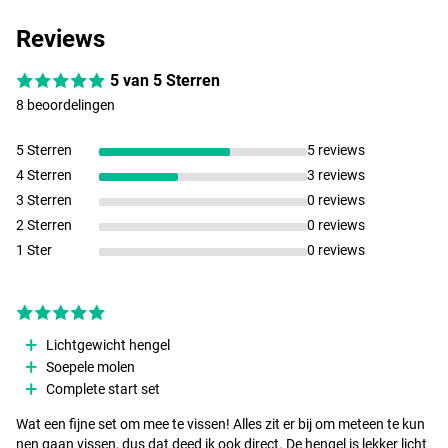
Ultimate Princess Spin
- Spinhengel
Reviews
- Opvallende roze kleur
- Lengte/werpgewicht: 2,10m/5-20g
5 van 5 Sterren
- Lengte/werpgewicht: 2,40m/10-30g
- 2-delige glasvezel blank
8 beoordelingen
- Hoogwaardige geleideogen
- Betrouwbare molenhouder
5 Sterren
5 reviews
- Comfortabel
EVA
handdeel
4 Sterren
3 reviews
- Uitgerust met hoogwaardige geleideogen
3 Sterren
0 reviews
- Perfecte combi van kwaliteit en gebruiksgemak
2 Sterren
0 reviews
- Biedt veel waar voor je geld!
1 Ster
0 reviews
Ultimate Elega 2500
- Gewicht: 241g
- Kogellagers: 6+1
- Overbrenging: 5.1:1
Lichtgewicht hengel
- Inhaalsnelheid: 74cm
Soepele molen
- Lijncapaciteit: 0.20mm/280m, 0.25mm/230m, 0.30mm/150m
Complete start set
- Grafiet body
- Power drive tandwiel
Wat een fijne set om mee te vissen! Alles zit er bij om meteen te kun
- Direct anti-reverse systeem
nen gaan vissen, dus dat deed ik ook direct. De hengel is lekker licht