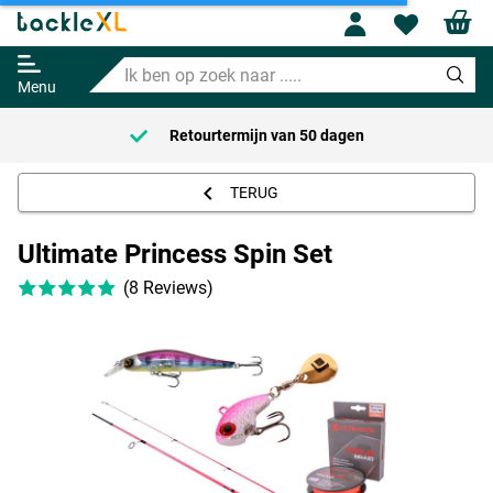
Profile
Wishl
Ultimate Princess Spin Set
Ik
Adviesprijs
62.95
ben
98.70
Menu
op
zoek
Retourtermijn van
50 dagen
naar
.....
TERUG
Ultimate Princess Spin Set
(8 Reviews)