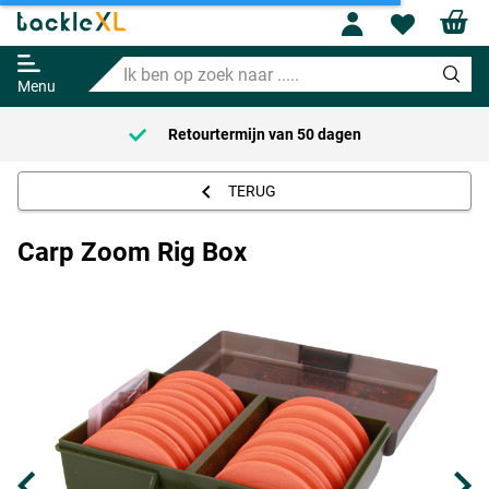
Profile
Wishl
Carp Zoom Rig Box
Ik
Adviesprijs
6.95
ben
9.95
Menu
op
zoek
Retourtermijn van
50 dagen
naar
.....
TERUG
Carp Zoom Rig Box