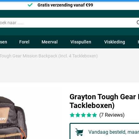
Gratis verzending vanaf €99
ssen
Forel
Meerval
Visspullen
Viskleding
Tough Gear Mission Backpack (Incl. 4 Tackleboxen)
Grayton Tough Gear 
Tackleboxen)
(7 Reviews)
Vandaag besteld, maan