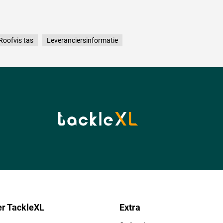
Roofvis tas
Leveranciersinformatie
r TackleXL
Extra