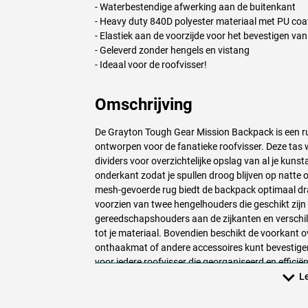
- Waterbestendige afwerking aan de buitenkant
- Heavy duty 840D polyester materiaal met PU coa
- Elastiek aan de voorzijde voor het bevestigen v
- Geleverd zonder hengels en vistang
- Ideaal voor de roofvisser!
Omschrijving
De Grayton Tough Gear Mission Backpack is een r
ontworpen voor de fanatieke roofvisser. Deze tas
dividers voor overzichtelijke opslag van al je kuns
onderkant zodat je spullen droog blijven op natte 
mesh-gevoerde rug biedt de backpack optimaal draa
voorzien van twee hengelhouders die geschikt zijn 
gereedschapshouders aan de zijkanten en verschi
tot je materiaal. Bovendien beschikt de voorkant 
onthaakmat of andere accessoires kunt bevestige
voor iedere roofvisser die georganiseerd en efficië
Le