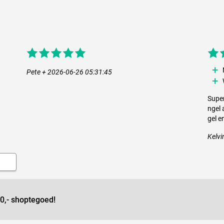
Pete + 2026-06-26 05:31:45
Super
ngel 
gel e
Kelvi
0,- shoptegoed!