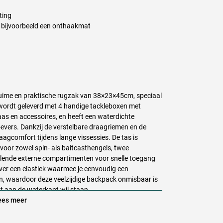
ting
an bijvoorbeeld een onthaakmat
uime en praktische rugzak van 38×23×45cm, speciaal
 wordt geleverd met 4 handige tackleboxen met
taas en accessoires, en heeft een waterdichte
oevers. Dankzij de verstelbare draagriemen en de
gcomfort tijdens lange vissessies. De tas is
voor zowel spin- als baitcasthengels, twee
llende externe compartimenten voor snelle toegang
over een elastiek waarmee je eenvoudig een
n, waardoor deze veelzijdige backpack onmisbaar is
nt aan de waterkant wil staan.
es meer