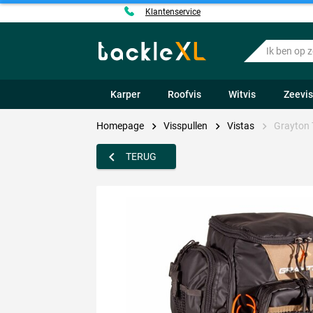
Klantenservice
Ik
ben
op
zoek
Karper
Roofvis
Witvis
Zeevi
naar
.....
Homepage
Visspullen
Vistas
Grayton 
TERUG