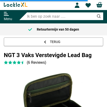
NGT 3 Vaks Verstevigde Lead
Profile
Wishl
Bag
Ik
Adviesprijs
9.95
ben
15.95
Menu
op
zoek
Retourtermijn van
50 dagen
naar
.....
TERUG
NGT 3 Vaks Verstevigde Lead Bag
(6 Reviews)