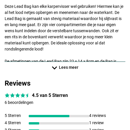
Deze Lead Bag kan elke karpervisser wel gebruiken! Hiermee kan je
al het lood netjes opbergen en meenemen naar de waterkant. De
Lead Bag is gemaakt van stevig materiaal waardoor hij slijtvast is
en lang mee gaat. Er zijn vier compartimenten die je naar eigen
wens kunt indelen door de verstelbare tussenwanden. Ook zit er
een rits in de bovenkant verwerkt waardoor je nog meer klein
materiaal kunt opbergen. De ideale oplossing voor al dat
rondslingerende lood!
De afmetingen van de Lead Bag zijn 22 × 14 × 8cm en de Bag is
voorzien van een handig handvat voor gemakkelijk vervoer.
Lees meer
Reviews
4.5 van 5 Sterren
6 beoordelingen
5 Sterren
4 reviews
4 Sterren
1 review