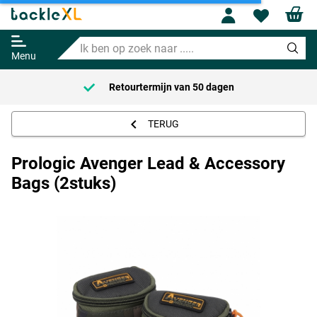
Prologic Avenger Lead &
Profile
Wishl
Accessory Bags (2stuks)
Ik
Adviesprijs
12.50
ben
14.95
Menu
op
zoek
Retourtermijn van
50 dagen
naar
.....
TERUG
Prologic Avenger Lead & Accessory
Bags (2stuks)