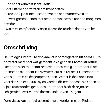
- Rits onder armventilatiefunctie
- Met klittenband verstelbare manchetten
- 2 aan de zijkant met fleece gevoerde handwarmerzakken
- Bevestigde capuchon met bedrade rand verstelbaar op hoogte en
breedte
- Warm en comfortabel vissen tijdens de koudere dagen van het
jaar!
Omschrijving
De Prologic Litepro Thermo Jacket is samengesteld uit zacht 100%
polyester materiaal wat gemaakt is volgens de ribstop structuur.
Hierdoor is het materiaal zeer schuurbestendig. Daarnaast is het
ademende materiaal 100% waterdicht dankzij de
TPU
-membraam
van 8.000mm en de getapede naden. Verder is de binnenkant
voorzien van een 100% nylon voering die met horizontale naden op
zijn plaats worden gehouden. Daarnaast biedt deze jas een
lichtgewicht zeer warme thermo-isolatie van 150gsm.
Deze visjas kan perfect gecombineerd worden met de Prologc
Litepro Thermo B&B!