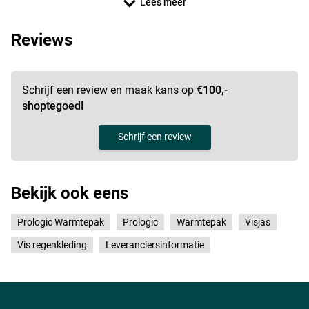
Lees meer
Reviews
Schrijf een review en maak kans op
€100,-
shoptegoed!
Schrijf een review
Bekijk ook eens
Prologic Warmtepak
Prologic
Warmtepak
Visjas
Vis regenkleding
Leveranciersinformatie