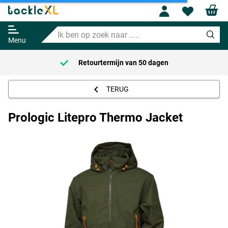
Profile
Wishl
Prologic Litepro Thermo Jacket
Ik
Adviesprijs
90.20
ben
99.99
Menu
op
zoek
Retourtermijn van
50 dagen
naar
.....
TERUG
Prologic Litepro Thermo Jacket